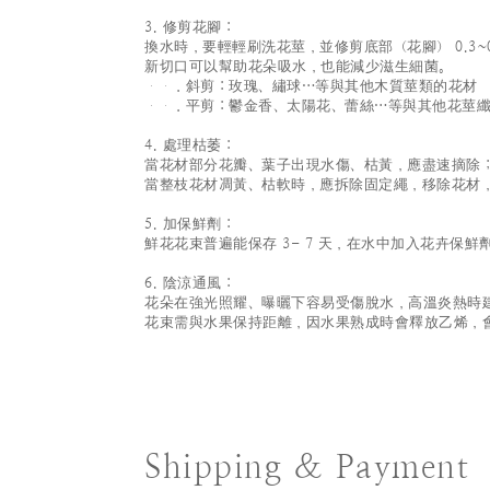
3. 修剪花腳：
換水時，要輕輕刷洗花莖，並修剪底部（花腳） 0.3~0
新切口可以幫助花朵吸水，也能減少滋生細菌。
．斜剪：玫瑰、繡球…等與其他木質莖類的花材
．平剪：鬱金香、太陽花、蕾絲…等與其他花莖纖
4. 處理枯萎：
當花材部分花瓣、葉子出現水傷、枯黃，應盡速摘除
當整枝花材凋黃、枯軟時，應拆除固定繩，移除花材
5. 加保鮮劑：
鮮花花束普遍能保存 3- 7 天，在水中加入花卉保鮮
6. 陰涼通風：
花朵在強光照耀、曝曬下容易受傷脫水，高溫炎熱時
花束需與水果保持距離，因水果熟成時會釋放乙烯，
Shipping & Payment