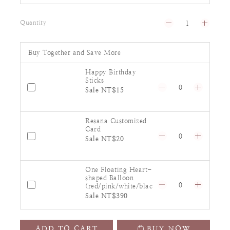
Quantity
Buy Together and Save More
Happy Birthday
Sticks
Sale NT$15
Resana Customized
Card
Sale NT$20
One Floating Heart-
shaped Balloon
(red/pink/white/blac
k/silver)
Sale NT$390
ADD TO CART
BUY NOW