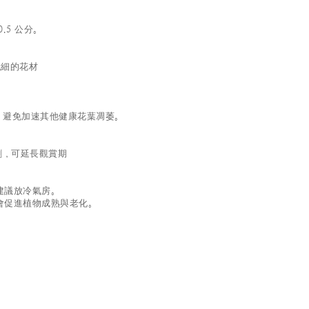
.5 公分。
細的花材
；
，避免加速其他健康花葉凋萎。
劑，可延長觀賞期
建議放冷氣房。
會促進植物成熟與老化。