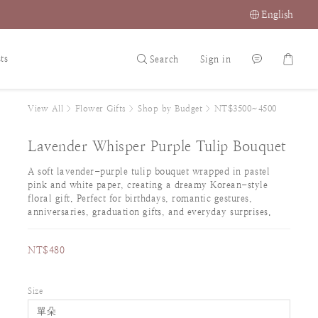
English
ts
Search
Sign in
View All
>
Flower Gifts
>
Shop by Budget
>
NT$3500~4500
Lavender Whisper Purple Tulip Bouquet
A soft lavender-purple tulip bouquet wrapped in pastel 
pink and white paper, creating a dreamy Korean-style 
floral gift. Perfect for birthdays, romantic gestures, 
anniversaries, graduation gifts, and everyday surprises.
NT$480
Size