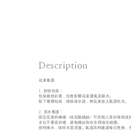
Description
花束養護
1. 拆除包裝：
包裝雖然好看，但會影響花束通風及吸水。
取下層層包裝，移除保水袋，將花束放入瓶器吃水。
2. 清水養護：
固定花束的麻繩（或花藝鐵絲）可依個人喜好保留或
水位不要高於繩，避免繩結泡在水裡滋生細菌。
按時換水，保持水質清澈。氣溫高時建議每日更換，