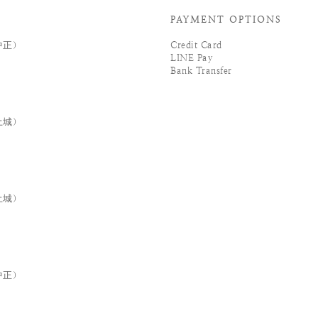
PAYMENT OPTIONS
中正）
Credit Card
LINE Pay
Bank Transfer
土城）
土城）
中正）