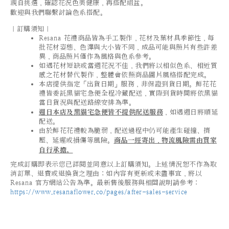
親自挑選，確認花況色美健康，再搭配組盆。
歡迎與我們聯繫討論色系搭配。
｜訂購須知｜
Resana 花禮商品皆為手工製作，花材及葉材具季節性，每
批花材姿態、色澤與大小皆不同，成品可能與照片有些許差
異，商品照片僅作為風格與色系參考。
如遇花材短缺或當週花況不佳，我們將以相似色系、相近質
感之花材替代製作，整體會依照商品圖片風格搭配完成。
本店提供指定「出貨日期」服務，非保證到貨日期。鮮花花
禮皆委託黑貓宅急便全程冷藏配送，實際到貨時間將依黑貓
當日貨況與配送路線安排為準。
週日本店及黑貓宅急便皆不提供配送服務
，如遇週日將順延
配送。
由於鮮花花禮較為脆弱，配送過程中仍可能產生碰撞、擠
壓、延遲或損傷等風險。
商品一經寄出，物流風險需由買家
自行承擔。
完成訂購即表示您已詳閱並同意以上訂購須知。上述情況恕不作為取
消訂單、退費或退換貨之理由；如內容有更新或未盡事宜，將以
Resana 官方網站公告為準。最新售後服務與相關說明請參考：
https://www.resanaflower.co/pages/after-sales-service