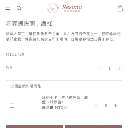
新春蝴蝶蘭．酒紅
新年人氣王！蘭花象徵君子之美，自古為四君子花之一，春節過年送
蘭花盆栽，賀喜親友高貴吉祥不矯情，自購慶春怡然自得不移心。
NT$1,480
數量
以優惠價加購商品
風格小卡（依花禮色系，調
整卡片顏色）
優惠價 NT$20