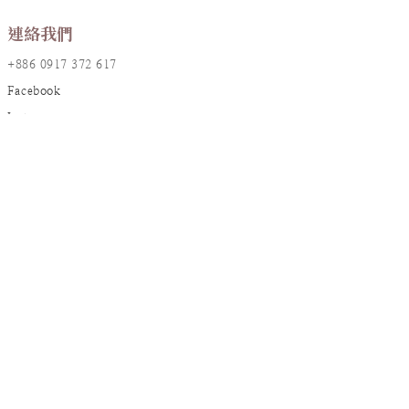
連絡我們
+886 0917 372 617
Facebook
Instagram
LINE@
店鋪資訊
地址：台北市大安區敦化南路一段161巷17號2樓
統編：90826382
信箱：
resanaflower@gmail.com
顧客服務
訂購須知
花禮養護