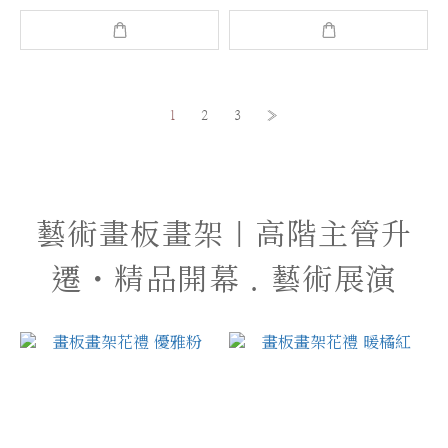
1
2
3
»
藝術畫板畫架｜高階主管升
遷・精品開幕．藝術展演