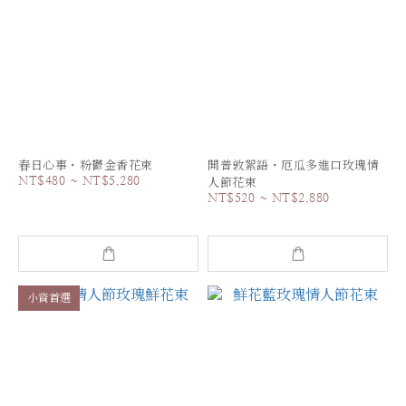
春日心事・粉鬱金香花束
開普敦絮語・厄瓜多進口玫瑰情
NT$480 ~ NT$5,280
人節花束
NT$520 ~ NT$2,880
小資首選