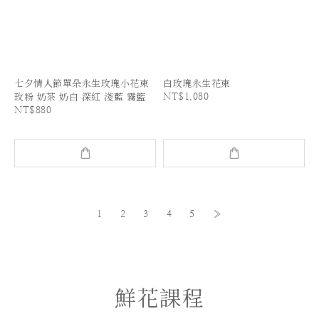
七夕情人節單朵永生玫瑰小花束
白玫瑰永生花束
NT$1,080
玫粉 奶茶 奶白 深紅 淺藍 霧籃
NT$880
1
2
3
4
5
»
鮮花課程