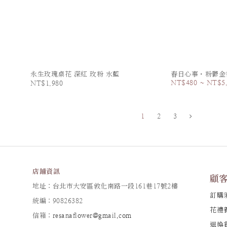
永生玫瑰桌花 深紅 玫粉 水藍
春日心事・粉鬱金
NT$480 ~ NT$5
NT$1,980
1
2
3
店鋪資訊
顧
地址：台北市大安區敦化南路一段161巷17號2樓
訂購
統編：90826382
花禮
信箱：
resanaflower@gmail.com
退換