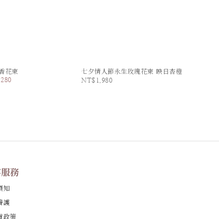
香花束
七夕情人節永生玫瑰花束 映日杏橙
,280
NT$1,980
客服務
須知
養護
貨政策