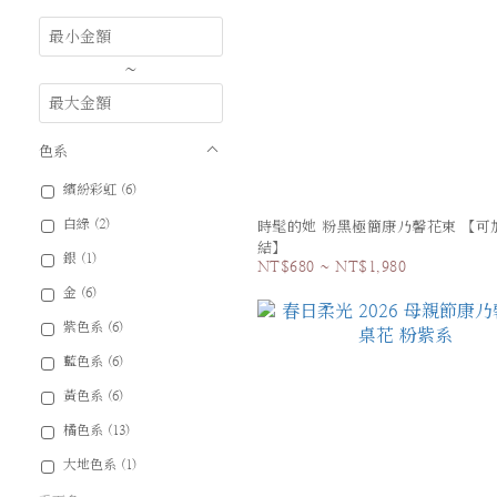
~
色系
繽紛彩虹 (6)
白綠 (2)
時髦的她 粉黑極簡康乃馨花束 【可
結】
銀 (1)
NT$680 ~ NT$1,980
金 (6)
紫色系 (6)
藍色系 (6)
黃色系 (6)
橘色系 (13)
大地色系 (1)