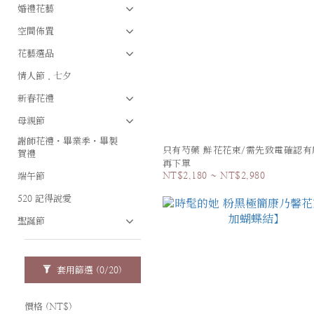
婚禮花藝
空間佈置
花藝選品
情人節．七夕
新春花禮
母親節
謝師花禮・畢業季・畢製
只有芍藥 鮮花花束/需先致電確認有
賀禮
再下單
NT$2,180 ~ NT$2,980
端午節
520 記得說愛
聖誕節
套用篩選
(0/20)
價格 (NT$)