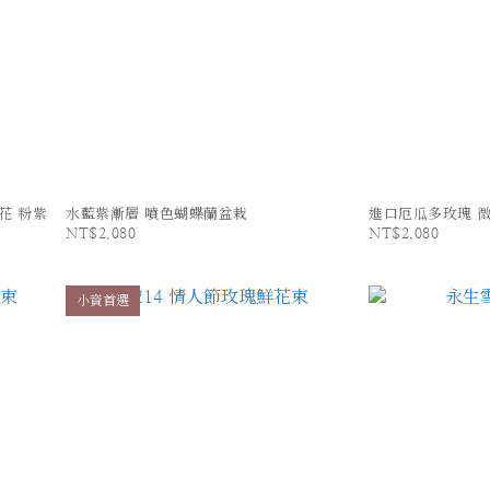
花 粉紫
水藍紫漸層 噴色蝴蝶蘭盆栽
進口厄瓜多玫瑰 微光
NT$2,080
NT$2,080
小資首選