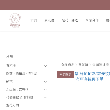
首頁
買花禮
週花｜課程
企業合作
婚
分類
全部商品
>
買花禮
>
依預算挑選
買花禮
觀葉・綠植栽・落地盆
季節限定
鮮花
永生花．乾燥花
花藝課程 & 材料包
週花訂閱