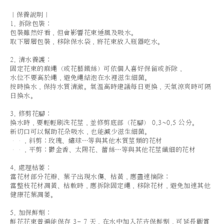
｜保養說明｜
1. 拆除包裝：
包裝雖然好看，但會影響花束通風及吸水。
取下層層包裝，移除保水袋，將花束放入瓶器吃水。
2. 清水養護：
固定花束的麻繩（或花藝鐵絲）可依個人喜好保留或拆除，
水位不要高於繩，避免繩結泡在水裡滋生細菌。
按時換水，保持水質清澈。氣溫高時建議每日更換，天氣涼爽時可隔
日換水。
3. 修剪花腳：
換水時，要輕輕刷洗花莖，並修剪底部（花腳） 0.3~0.5 公分。
新切口可以幫助花朵吸水，也能減少滋生細菌。
．斜剪：玫瑰、繡球…等與其他木質莖類的花材
．平剪：鬱金香、太陽花、蕾絲…等與其他花莖纖細的花材
4. 處理枯萎：
當花材部分花瓣、葉子出現水傷、枯黃，應盡速摘除；
當整枝花材凋黃、枯軟時，應拆除固定繩，移除花材，避免加速其他
健康花葉凋萎。
5. 加保鮮劑：
鮮花花束普遍能保存 3- 7 天，在水中加入花卉保鮮劑，可延長觀賞