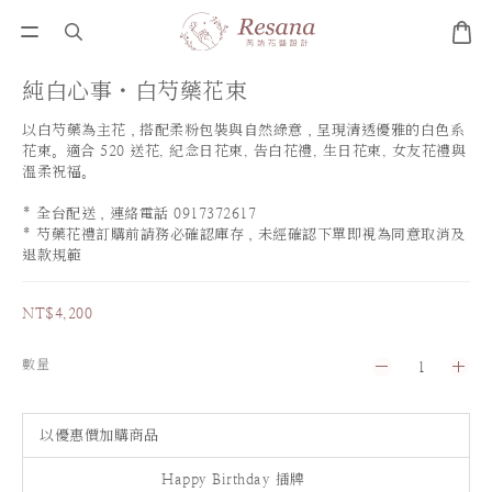
純白心事・白芍藥花束
以白芍藥為主花，搭配柔粉包裝與自然綠意，呈現清透優雅的白色系
花束。適合 520 送花, 紀念日花束, 告白花禮, 生日花束, 女友花禮與
溫柔祝福。
* 全台配送，連絡電話 0917372617
* 芍藥花禮訂購前請務必確認庫存，未經確認下單即視為同意取消及
退款規範
NT$4,200
數量
以優惠價加購商品
Happy Birthday 插牌