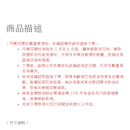
商品描述
｜芍藥花禮訂購重要須知．未確認庫存請勿直接下單｜
芍藥花期約為每年 5 月至 6 月底，屬季節限定花材。實際
供應狀況可能受產地、天候及市場到貨情形影響，恕無法保
證每日皆有現貨。
下單前，請務必先來電或私訊確認指定日期、花材及數量是
否有庫存。
若未經確認即直接下單，即視為顧客已知悉並同意本訂購規
範。後續如因花材缺貨、無法供貨或其他原因要求取消訂
單，恕無法辦理全額退款。
退款金額將扣除訂單總金額 15% 作為金流及行政處理費
後，退還剩餘款項。
完成下單即表示您已詳閱並同意以上內容。
｜尺寸說明｜