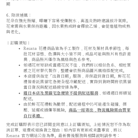
期
6. 陰涼通風：
花朵在強光照耀、曝曬下容易受傷脫水，高溫炎熱時建議放冷氣房。
花束需與水果保持距離，因水果熟成時會釋放乙烯，會促進植物成熟
與老化。
｜訂購須知｜
Resana 花禮商品皆為手工製作，花材及葉材具季節性，每
批花材姿態、色澤與大小皆不同，成品可能與照片有些許差
異，商品照片僅作為風格與色系參考。
如遇花材短缺或當週花況不佳，我們將以相似色系、相近質
感之花材替代製作，整體會依照商品圖片風格搭配完成。
本店提供指定「出貨日期」服務，非保證到貨日期。鮮花花
禮皆委託黑貓宅急便全程冷藏配送，實際到貨時間將依黑貓
當日貨況與配送路線安排為準。
週日本店及黑貓宅急便皆不提供配送服務
，如遇週日將順延
配送。
由於鮮花花禮較為脆弱，配送過程中仍可能產生碰撞、擠
壓、延遲或損傷等風險。
商品一經寄出，物流風險需由買家
自行承擔。
完成訂購即表示您已詳閱並同意以上訂購須知。上述情況恕不作為取
消訂單、退費或退換貨之理由；如內容有更新或未盡事宜，將以
Resana 官方網站公告為準。最新售後服務與相關說明請參考：