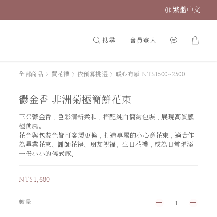
繁體中文
搜尋
會員登入
全部商品
>
買花禮
>
依預算挑選
>
暖心有感 NT$1500~2500
鬱金香 非洲菊極簡鮮花束
三朵鬱金香，色彩清新柔和，搭配純白簡約包裝，展現高質感
極簡風。
花色與包裝色皆可客製更換，打造專屬的小心意花束，適合作
為畢業花束、謝師花禮、朋友祝福、生日花禮，或為日常增添
一份小小的儀式感。
NT$1,680
數量