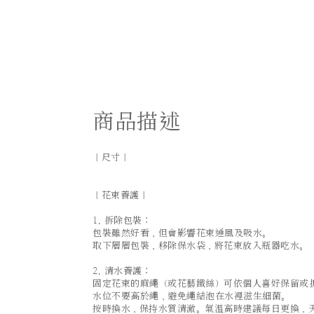
商品描述
｜尺寸｜
｜花束養護｜
1. 拆除包裝：
包裝雖然好看，但會影響花束通風及吸水。
取下層層包裝，移除保水袋，將花束放入瓶器吃水。
2. 清水養護：
固定花束的麻繩（或花藝鐵絲）可依個人喜好保留或
水位不要高於繩，避免繩結泡在水裡滋生細菌。
按時換水，保持水質清澈。氣溫高時建議每日更換，