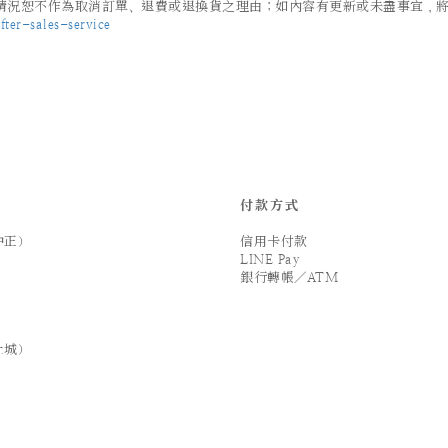
況恕不作為取消訂單、退費或退換貨之理由；如內容有更新或未盡事宜，將以 
ter-sales-service
付款方式
中正）
信用卡付款
LINE Pay
銀行轉帳／ATM
土城）