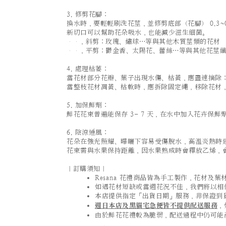
3. 修剪花腳：
換水時，要輕輕刷洗花莖，並修剪底部（花腳） 0.3~0
新切口可以幫助花朵吸水，也能減少滋生細菌。
．斜剪：玫瑰、繡球…等與其他木質莖類的花材
．平剪：鬱金香、太陽花、蕾絲…等與其他花莖纖
4. 處理枯萎：
當花材部分花瓣、葉子出現水傷、枯黃，應盡速摘除
當整枝花材凋黃、枯軟時，應拆除固定繩，移除花材
5. 加保鮮劑：
鮮花花束普遍能保存 3- 7 天，在水中加入花卉保鮮
6. 陰涼通風：
花朵在強光照耀、曝曬下容易受傷脫水，高溫炎熱時
花束需與水果保持距離，因水果熟成時會釋放乙烯，
｜訂購須知｜
Resana 花禮商品皆為手工製作，花材
如遇花材短缺或當週花況不佳，我們將以相
本店提供指定「出貨日期」服務，非保證到
週日本店及黑貓宅急便皆不提供配送服務
，
由於鮮花花禮較為脆弱，配送過程中仍可能