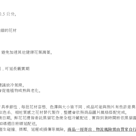
.5 公分。
細的花材
；
，避免加速其他健康花葉凋萎。
劑，可延長觀賞期
建議放冷氣房。
會促進植物成熟與老化。
及葉材具季節性，每批花材姿態、色澤與大小皆不同，成品可能與照片有些許差
似色系、相近質感之花材替代製作，整體會依照商品圖片風格搭配完成。
貨日期。鮮花花禮皆委託黑貓宅急便全程冷藏配送，實際到貨時間將依黑貓
如遇週日將順延配送。
產生碰撞、擠壓、延遲或損傷等風險。
商品一經寄出，物流風險需由買家自