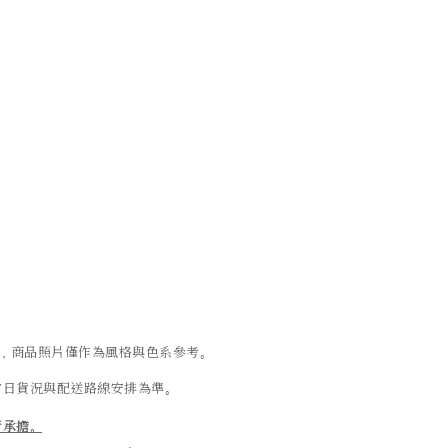
異，商品照片僅作為風格與色系參考。
當日貨況與配送路線安排為準。
行承擔。