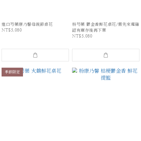
進口芍藥康乃馨母親節桌花
粉芍藥 鬱金香鮮花桌花/需先來電確
NT$5,080
認有庫存後再下單
NT$5,080
季節限定