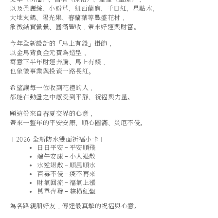
以及柔麗絲、小盼草、紐西蘭麻、千日紅、星點木、
大地火鶴、陽光果、春蘭葉等豐盛花材，
象徵結實纍纍、圓滿豐收，帶來好運與財富。
今年全新設計的「馬上有錢」掛飾，
以金馬背負金元寶為造型，
寓意下半年財運奔騰、馬上有錢，
也象徵事業與投資一路長紅。
希望讓每一位收到花禮的人，
都能在動盪之中感受到平靜、祝福與力量。
願這份來自春夏交界的心意，
帶來一整年的平安安康、順心圓滿、災厄不侵。
｜2026 全新防水雙面祈福小卡｜
日日平安－平安順飛
端午安康－小人退散
水逆退散－順風順水
百毒不侵－疫不再來
財氣回流－福氣上漲
萬單齊發－粽橫紅盤
為各路親朋好友，傳達最真摯的祝福與心意。