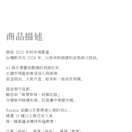
商品描述
歷經 2025 年的市場震盪，
台灣股市在 2026 年，以更成熟穩健的姿態再次綻放。
AI 與半導體供應鏈的長線紅利，
也讓市場重新看見信心與節奏，
資金回流、人氣升溫，迎來新一波成長契機。
值此端午佳節，
願您如「萬單齊發・粽橫紅盤」，
在變局中穩健布局，於浪潮中掌握先機。
Resana 延續以花草傳遞心意的初心，
精選 10 種以上鮮花材入束，
每一種都蘊含獨特祝福寓意：
艾草（祈福）、菖蒲（保佑）、蓮蓬（聖潔），