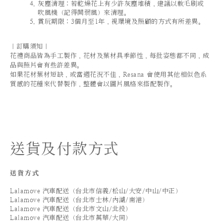
灰塵清理：若乾燥花上有少許灰塵堆積，建議以軟毛刷或
吹風機（記得開弱風）來清理。
賞玩期限：3個月至1年，視環境及照顧的方式有所差異。
｜訂購須知｜
花禮商品皆為手工製作，花材及葉材具季節性，每批姿態都不同，成
品與照片會有些許差異。
如果花材葉材短缺，或當週花況不佳，Resana 會使用其他相似色系
質感的花種來代替製作，整體會以圖片風格來搭配製作。
送貨及付款方式
送貨方式
Lalamove 汽車配送（台北市信義/松山/大安/中山/中正）
Lalamove 汽車配送（台北市士林/內湖/南港）
Lalamove 汽車配送（台北市文山/北投）
Lalamove 汽車配送（台北市萬華/大同）