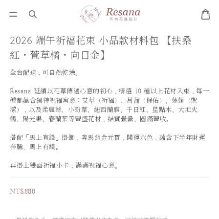
2026 端午祈福花束 小品款材料包 【扶桑
紅・萱草橘・向日金】
全台配送，可自然乾燥。
Resana 延續以花草傳遞心意的初心，精選 10 種以上花材入束，每一
種都蘊含獨特祝福寓意：艾草（祈福）、菖蒲（保佑）、蓮蓬（聖
潔），以及柔麗絲、小盼草、紐西蘭麻、千日紅、星點木、大地火
鶴、陽光果、春蘭葉等豐盛花材，結實纍纍、圓滿豐收。
搭配「馬上有錢」掛飾，奔馬背金元寶，開運六色，蘊含下半年財運
奔騰、馬上有錢。
再掛上雙面祈福小卡，滿滿祝福心意。
NT$880