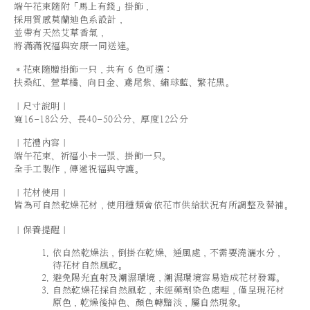
端午花束隨附「馬上有錢」掛飾，
採用質感莫蘭迪色系設計，
並帶有天然艾草香氣，
將滿滿祝福與安康一同送達。
＊花束隨贈掛飾一只，共有 6 色可選：
扶桑紅、萱草橘、向日金、鳶尾紫、繡球藍、繁花黑。
｜尺寸說明｜
寬16-18公分、長40-50公分、厚度12公分
｜花禮內容｜
端午花束、祈福小卡一張、掛飾一只。
全手工製作，傳遞祝福與守護。
｜花材使用｜
皆為可自然乾燥花材，使用種類會依花市供給狀況有所調整及替補。
｜保養提醒｜
依自然乾燥法，倒掛在乾燥、通風處，不需要澆灑水分，
待花材自然風乾。
避免陽光直射及潮濕環境，潮濕環境容易造成花材發霉。
自然乾燥花採自然風乾，未經藥劑染色處哩，僅呈現花材
原色，乾燥後掉色、顏色轉黯淡，屬自然現象。