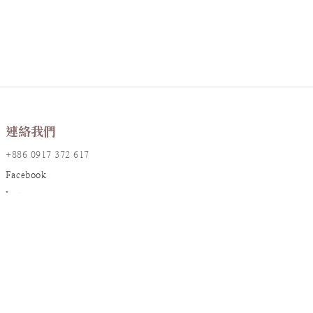
連絡我們
+886 0917 372 617
Facebook
Instagram
LINE@
店鋪資訊
地址：台北市大安區敦化南路一段161巷17號2樓
統編：90826382