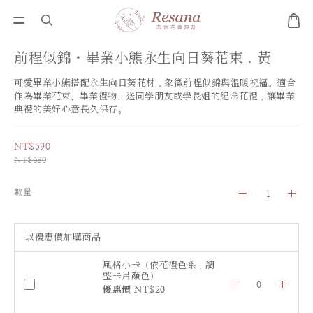
前程似錦・畢業小熊永生向日葵花束．黃
可愛畢業小熊搭配永生向日葵花材，象徵前程似錦與溫暖祝福。適合
作為畢業花束、畢業禮物、送同學朋友或學長姐的紀念花禮，讓畢業
典禮的美好心意長久保存。
NT$590
NT$680
數量
以優惠價加購商品
風格小卡（依花禮色系，調
整卡片顏色）
優惠價 NT$20