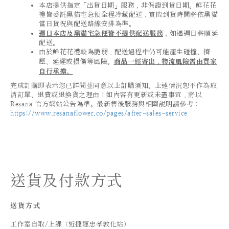
本店提供指定「出貨日期」服務，非保證到貨日期。鮮花花
禮皆委託黑貓宅急便全程冷藏配送，實際到貨時間將依黑貓
當日貨況與配送路線安排為準。
週日本店及黑貓宅急便皆不提供配送服務
，如遇週日將順延
配送。
由於鮮花花禮較為脆弱，配送過程中仍可能產生碰撞、擠
壓、延遲或損傷等風險。
商品一經寄出，物流風險需由買家
自行承擔。
完成訂購即表示您已詳閱並同意以上訂購須知。上述情況恕不作為取
消訂單、退費或退換貨之理由；如內容有更新或未盡事宜，將以
Resana 官方網站公告為準。最新售後服務與相關說明請參考：
https://www.resanaflower.co/pages/after-sales-service
送貨及付款方式
送貨方式
工作室自取/上課（近捷運忠孝敦化站）