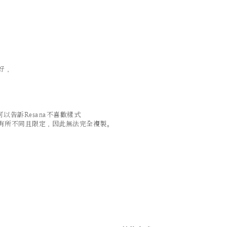
好，
告訴Resana不喜歡樣式
有所不同且限定，因此無法完全複製。