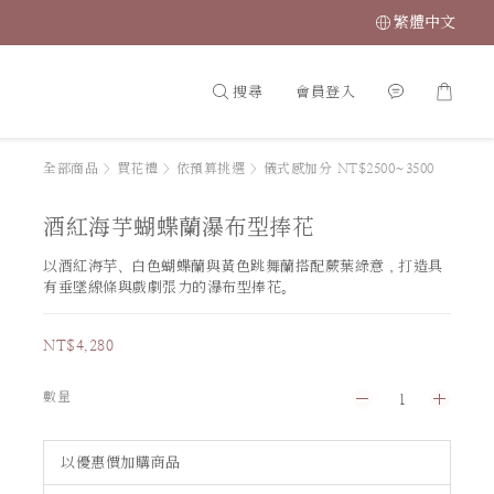
繁體中文
搜尋
會員登入
全部商品
>
買花禮
>
依預算挑選
>
儀式感加分 NT$2500~3500
酒紅海芋蝴蝶蘭瀑布型捧花
以酒紅海芋、白色蝴蝶蘭與黃色跳舞蘭搭配蕨葉綠意，打造具
有垂墜線條與戲劇張力的瀑布型捧花。
NT$4,280
數量
以優惠價加購商品