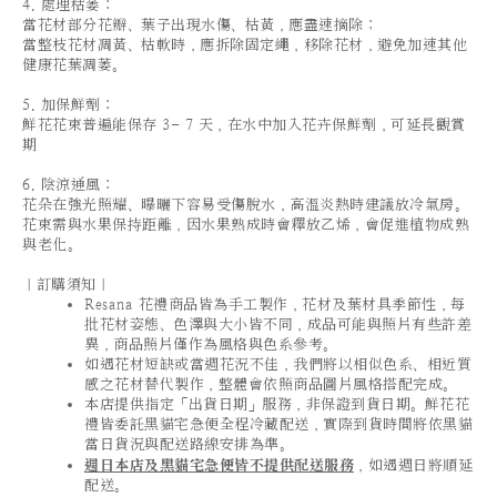
4. 處理枯萎：
當花材部分花瓣、葉子出現水傷、枯黃，應盡速摘除；
當整枝花材凋黃、枯軟時，應拆除固定繩，移除花材，避免加速其他
健康花葉凋萎。
5. 加保鮮劑：
鮮花花束普遍能保存 3- 7 天，在水中加入花卉保鮮劑，可延長觀賞
期
6. 陰涼通風：
花朵在強光照耀、曝曬下容易受傷脫水，高溫炎熱時建議放冷氣房。
花束需與水果保持距離，因水果熟成時會釋放乙烯，會促進植物成熟
與老化。
｜訂購須知｜
Resana 花禮商品皆為手工製作，花材及葉材具季節性，每
批花材姿態、色澤與大小皆不同，成品可能與照片有些許差
異，商品照片僅作為風格與色系參考。
如遇花材短缺或當週花況不佳，我們將以相似色系、相近質
感之花材替代製作，整體會依照商品圖片風格搭配完成。
本店提供指定「出貨日期」服務，非保證到貨日期。鮮花花
禮皆委託黑貓宅急便全程冷藏配送，實際到貨時間將依黑貓
當日貨況與配送路線安排為準。
週日本店及黑貓宅急便皆不提供配送服務
，如遇週日將順延
配送。