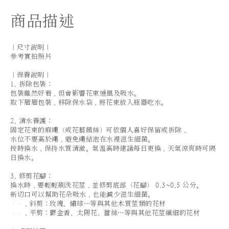
商品描述
｜尺寸說明｜
參考實拍照片
｜保養說明｜
1. 拆除包裝：
包裝雖然好看，但會影響花束通風及吸水。
取下層層包裝，移除保水袋，將花束放入瓶器吃水。
2. 清水養護：
固定花束的麻繩（或花藝鐵絲）可依個人喜好保留或拆除，
水位不要高於繩，避免繩結泡在水裡滋生細菌。
按時換水，保持水質清澈。氣溫高時建議每日更換，天氣涼爽時可隔
日換水。
3. 修剪花腳：
換水時，要輕輕刷洗花莖，並修剪底部（花腳） 0.3~0.5 公分。
新切口可以幫助花朵吸水，也能減少滋生細菌。
．斜剪：玫瑰、繡球…等與其他木質莖類的花材
．平剪：鬱金香、太陽花、蕾絲…等與其他花莖纖細的花材