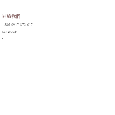
連絡我們
+886 0917 372 617
Facebook
Instagram
LINE@
店鋪資訊
地址：台北市大安區敦化南路一段161巷17號2樓
統編：90826382
信箱：
resanaflower@gmail.com
顧客服務
訂購須知