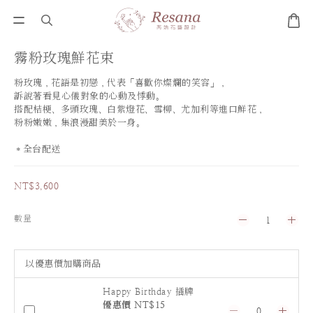
霧粉玫瑰鮮花束
粉玫瑰，花語是初戀，代表「喜歡你燦爛的笑容」，
訴說著看見心儀對象的心動及悸動。
搭配桔梗、多頭玫瑰、白紫燈花、雪柳、尤加利等進口鮮花，
粉粉嫩嫩，集浪漫甜美於一身。
＊全台配送
NT$3,600
數量
以優惠價加購商品
Happy Birthday 插牌
優惠價 NT$15