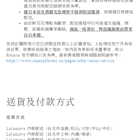
禮皆委託黑貓宅急便全程冷藏配送，實際到貨時間將依黑貓
當日貨況與配送路線安排為準。
週日本店及黑貓宅急便皆不提供配送服務
，如遇週日將順延
配送。
由於鮮花花禮較為脆弱，配送過程中仍可能產生碰撞、擠
壓、延遲或損傷等風險。
商品一經寄出，物流風險需由買家
自行承擔。
完成訂購即表示您已詳閱並同意以上訂購須知。上述情況恕不作為取
消訂單、退費或退換貨之理由；如內容有更新或未盡事宜，將以
Resana 官方網站公告為準。最新售後服務與相關說明請參考：
https://www.resanaflower.co/pages/after-sales-service
送貨及付款方式
送貨方式
Lalamove 汽車配送（台北市信義/松山/大安/中山/中正）
Lalamove 汽車配送（台北市士林/內湖/南港）
Lalamove 汽車配送（台北市文山/北投）