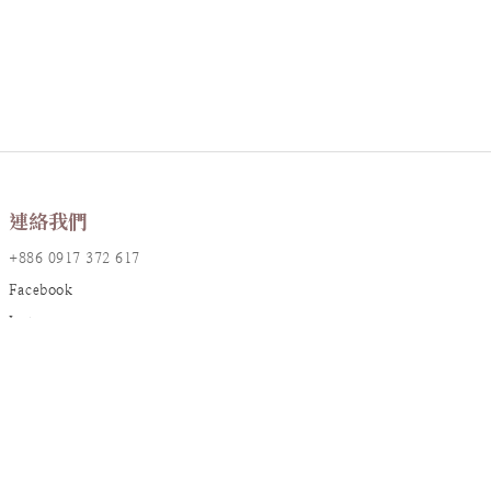
連絡我們
+886 0917 372 617
Facebook
Instagram
LINE@
店鋪資訊
地址：台北市大安區敦化南路一段161巷17號2樓
統編：90826382