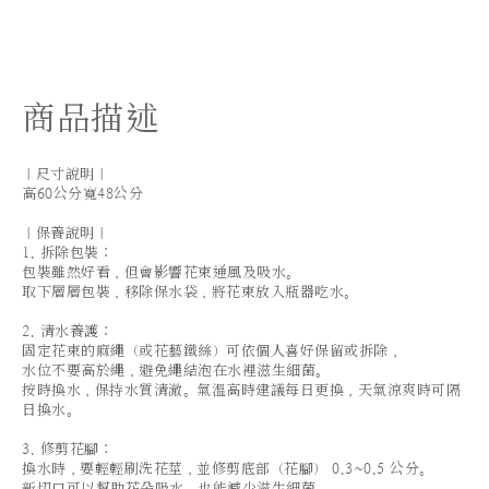
商品描述
｜尺寸說明｜
高60公分寬48公分
｜保養說明｜
1. 拆除包裝：
包裝雖然好看，但會影響花束通風及吸水。
取下層層包裝，移除保水袋，將花束放入瓶器吃水。
2. 清水養護：
固定花束的麻繩（或花藝鐵絲）可依個人喜好保留或拆除，
水位不要高於繩，避免繩結泡在水裡滋生細菌。
按時換水，保持水質清澈。氣溫高時建議每日更換，天氣涼爽時可隔
日換水。
3. 修剪花腳：
換水時，要輕輕刷洗花莖，並修剪底部（花腳） 0.3~0.5 公分。
新切口可以幫助花朵吸水，也能減少滋生細菌。