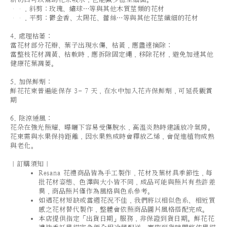
．斜剪：玫瑰、繡球…等與其他木質莖類的花材
．平剪：鬱金香、太陽花、蕾絲…等與其他花莖纖細的花材
4. 處理枯萎：
當花材部分花瓣、葉子出現水傷、枯黃，應盡速摘除；
當整枝花材凋黃、枯軟時，應拆除固定繩，移除花材，避免加速其他
健康花葉凋萎。
5. 加保鮮劑：
鮮花花束普遍能保存 3- 7 天，在水中加入花卉保鮮劑，可延長觀賞
期
6. 陰涼通風：
花朵在強光照耀、曝曬下容易受傷脫水，高溫炎熱時建議放冷氣房。
花束需與水果保持距離，因水果熟成時會釋放乙烯，會促進植物成熟
與老化。
｜訂購須知｜
Resana 花禮商品皆為手工製作，花材及葉材具季節性，每
批花材姿態、色澤與大小皆不同，成品可能與照片有些許差
異，商品照片僅作為風格與色系參考。
如遇花材短缺或當週花況不佳，我們將以相似色系、相近質
感之花材替代製作，整體會依照商品圖片風格搭配完成。
本店提供指定「出貨日期」服務，非保證到貨日期。鮮花花