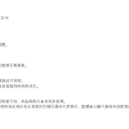
虹彩木
濕潤。
；
他健康花葉凋萎。
建議放冷氣房。
會促進植物成熟與老化。
姿態都不同，成品與照片會有些許差異。
a 會使用其他相似色系質感的花種花器來代替製作，整體會以圖片風格來搭配製