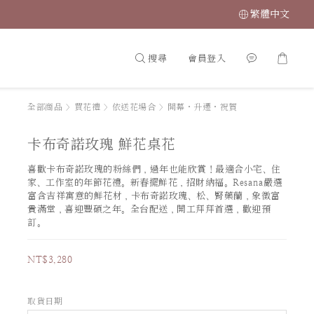
繁體中文
搜尋
會員登入
全部商品
>
買花禮
>
依送花場合
>
開幕・升遷・祝賀
卡布奇諾玫瑰 鮮花桌花
喜歡卡布奇諾玫瑰的粉絲們，過年也能欣賞！最適合小宅、住
家、工作室的年節花禮。新春擺鮮花，招財納福。Resana嚴選
富含吉祥寓意的鮮花材，卡布奇諾玫瑰、松、腎藥蘭，象徵富
貴滿堂，喜迎豐碩之年。全台配送，開工拜拜首選，歡迎預
訂。
NT$3,280
取貨日期