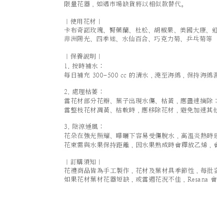
限量花器，如遇市場缺貨將以相似款替代。
｜使用花材｜
卡布奇諾玫瑰、腎藥蘭、杜松、胡椒果、美國大康、
非洲陽光、四季迷、水仙百合、巧克力菊、乒乓菊等
｜保養說明｜
1. 按時補水：
每日補充 300-500 cc 的清水，澆至海綿，保持海綿
2. 處理枯萎：
當花材部分花瓣、葉子出現水傷、枯黃，應盡速摘除
當整枝花材凋黃、枯軟時，應移除花材，避免加速其
3. 陰涼通風：
花朵在強光照耀、曝曬下容易受傷脫水，高溫炎熱時
花束需與水果保持距離，因水果熟成時會釋放乙烯，
｜訂購須知｜
花禮商品皆為手工製作，花材及葉材具季節性，每批
如果花材葉材花器短缺，或當週花況不佳，Resan