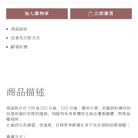
加入購物車
立即購買
商品描述
送貨及付款方式
顧客評價
商品描述
商品照片尺寸約為2
0公分高、30公分寬，
僅供示意，依當時的庫存狀
況提供最好狀態的植栽。因植物本身是獨特且無法複製個體，即使品
種相同，
也會因生長過程，受溫度、日照等季節變化有不完全相同的樣貌喔！
養護方式｜