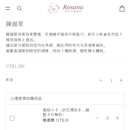
鏡面草
鏡面草非常容易繁殖，可通過扦插或分株進行，新生小株會自然從土
裡或母株上冒出。
適合部分遮陰到室內光亮處，越光亮的地方生長速度越快。 
喜歡高濕度和穩定的濕度，保持土壤微濕，避免積水爛根。
NT$1,280
數量
以優惠價加購商品
風格小卡（依花禮色系，調
整卡片顏色）
優惠價 NT$20