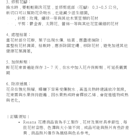
3. 修剪花腳：
換水時，要輕輕刷洗花莖，並修剪底部（花腳） 0.3~0.5 公分。
新切口可以幫助花朵吸水，也能減少滋生細菌。
．斜剪：玫瑰、繡球…等與其他木質莖類的花材
．平剪：鬱金香、太陽花、蕾絲…等與其他花莖纖細的花材
4. 處理枯萎：
當花材部分花瓣、葉子出現水傷、枯黃，應盡速摘除；
當整枝花材凋黃、枯軟時，應拆除固定繩，移除花材，避免加速其他
健康花葉凋萎。
5. 加保鮮劑：
鮮花花束普遍能保存 3- 7 天，在水中加入花卉保鮮劑，可延長觀賞
期
6. 陰涼通風：
花朵在強光照耀、曝曬下容易受傷脫水，高溫炎熱時建議放冷氣房。
花束需與水果保持距離，因水果熟成時會釋放乙烯，會促進植物成熟
與老化。
｜訂購須知｜
Resana 花禮商品皆為手工製作，花材及葉材具季節性，每
批花材姿態、色澤與大小皆不同，成品可能與照片有些許差
異，商品照片僅作為風格與色系參考。