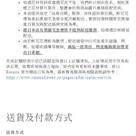
如遇花材短缺或當週花況不佳，我們將以相似色系、相近質
感之花材替代製作，整體會依照商品圖片風格搭配完成。
本店提供指定「出貨日期」服務，非保證到貨日期。鮮花花
禮皆委託黑貓宅急便全程冷藏配送，實際到貨時間將依黑貓
當日貨況與配送路線安排為準。
週日本店及黑貓宅急便皆不提供配送服務
，如遇週日將順延
配送。
由於鮮花花禮較為脆弱，配送過程中仍可能產生碰撞、擠
壓、延遲或損傷等風險。
商品一經寄出，物流風險需由買家
自行承擔。
完成訂購即表示您已詳閱並同意以上訂購須知。上述情況恕不作為取
消訂單、退費或退換貨之理由；如內容有更新或未盡事宜，將以
Resana 官方網站公告為準。最新售後服務與相關說明請參考：
https://www.resanaflower.co/pages/after-sales-service
送貨及付款方式
送貨方式