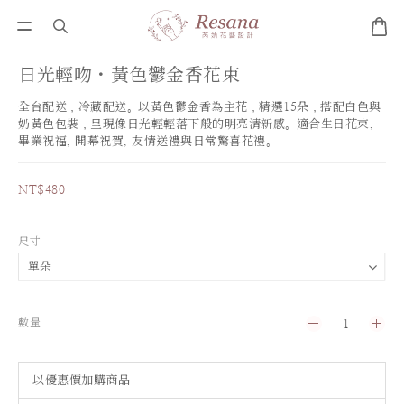
日光輕吻・黃色鬱金香花束
全台配送，冷藏配送。以黃色鬱金香為主花，精選15朵，搭配白色與
奶黃色包裝，呈現像日光輕輕落下般的明亮清新感。適合生日花束, 
畢業祝福, 開幕祝賀, 友情送禮與日常驚喜花禮。
NT$480
尺寸
數量
以優惠價加購商品