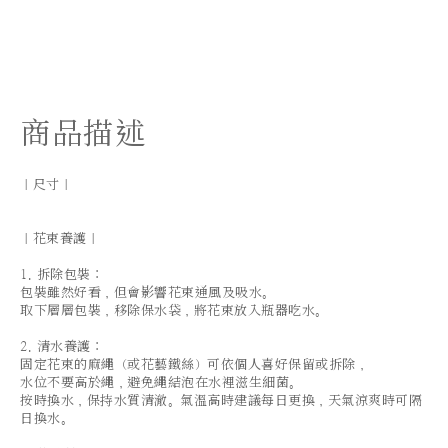
商品描述
｜尺寸｜
｜花束養護｜
1. 拆除包裝：
包裝雖然好看，但會影響花束通風及吸水。
取下層層包裝，移除保水袋，將花束放入瓶器吃水。
2. 清水養護：
固定花束的麻繩（或花藝鐵絲）可依個人喜好保留或拆除，
水位不要高於繩，避免繩結泡在水裡滋生細菌。
按時換水，保持水質清澈。氣溫高時建議每日更換，天氣涼爽時可隔
日換水。