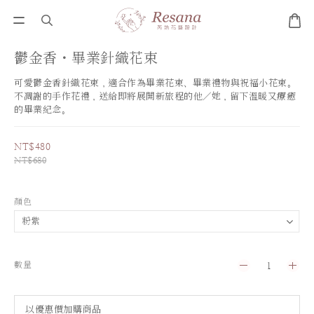
鬱金香・畢業針織花束
可愛鬱金香針織花束，適合作為畢業花束、畢業禮物與祝福小花束。
不凋謝的手作花禮，送給即將展開新旅程的他／她，留下溫暖又療癒
的畢業紀念。
NT$480
NT$680
顏色
數量
以優惠價加購商品