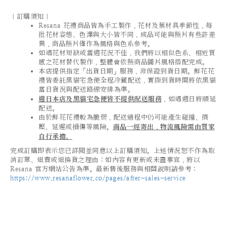
｜訂購須知｜
Resana 花禮商品皆為手工製作，花材及葉材具季節性，每
批花材姿態、色澤與大小皆不同，成品可能與照片有些許差
異，商品照片僅作為風格與色系參考。
如遇花材短缺或當週花況不佳，我們將以相似色系、相近質
感之花材替代製作，整體會依照商品圖片風格搭配完成。
本店提供指定「出貨日期」服務，非保證到貨日期。鮮花花
禮皆委託黑貓宅急便全程冷藏配送，實際到貨時間將依黑貓
當日貨況與配送路線安排為準。
週日本店及黑貓宅急便皆不提供配送服務
，如遇週日將順延
配送。
由於鮮花花禮較為脆弱，配送過程中仍可能產生碰撞、擠
壓、延遲或損傷等風險。
商品一經寄出，物流風險需由買家
自行承擔。
完成訂購即表示您已詳閱並同意以上訂購須知。上述情況恕不作為取
消訂單、退費或退換貨之理由；如內容有更新或未盡事宜，將以
Resana 官方網站公告為準。最新售後服務與相關說明請參考：
https://www.resanaflower.co/pages/after-sales-service