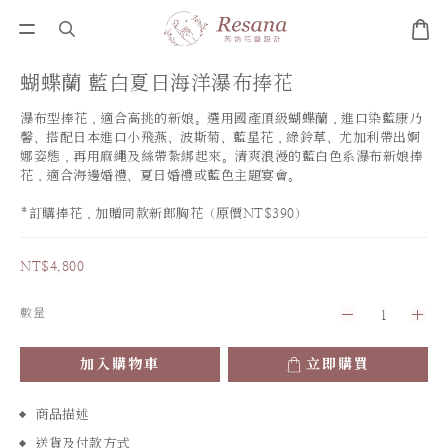
蝴蝶蘭 藍白夏日海洋瀑布捧花
瀑布型捧花，適合高挑的新娘。選用國產頂級蝴蝶蘭，進口染藍康乃
馨、搭配日本進口小飛燕、波斯菊、藍星花，綠鈴草、尤加利帶出婀
娜姿態，再用麻繩及絲帶紮綁起來。清爽浪漫的藍白色系瀑布新娘捧
花，適合海邊婚禮、夏日婚禮或藍色主題宴會。
*訂購捧花，加贈同款新郎胸花（原價NT$390）
NT$4,800
數量
加入購物車
立即購買
商品描述
送貨及付款方式