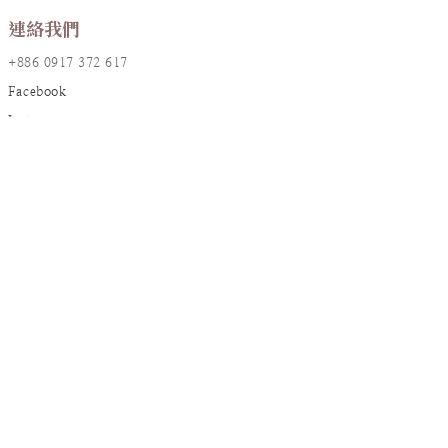
連絡我們
+886 0917 372 617
Facebook
Instagram
LINE@
店鋪資訊
地址：台北市大安區敦化南路一段161巷17號2樓
統編：90826382
信箱：
resanaflower@gmail.com
顧客服務
訂購須知
花禮養護