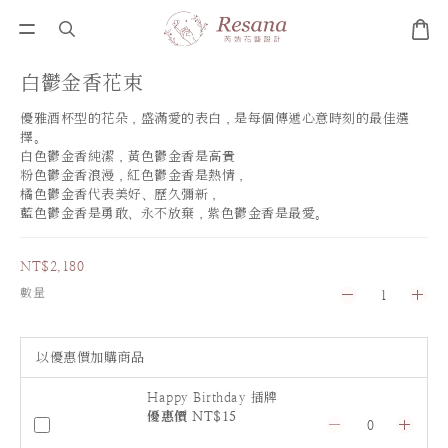
白鬱金香花束
優雅酒杯型的花朵，盛滿愛的表白，是每個傳遞心意時刻的最佳選
擇。
白色鬱金香純潔，黃色鬱金香是高貴
粉色鬱金香浪漫，紅色鬱金香是熱情，
橘色鬱金香代表美好、歷久彌新，
藍色鬱金香是勇敢、永不放棄，紫色鬱金香是最愛。
NT$2,180
數量
以優惠價加購商品
Happy Birthday 插牌
優惠價 NT$15