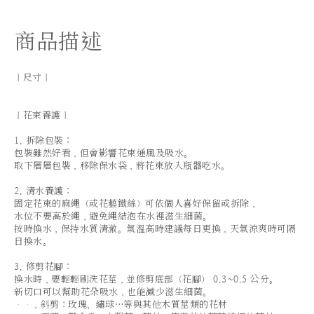
商品描述
｜尺寸｜
｜花束養護｜
1. 拆除包裝：
包裝雖然好看，但會影響花束通風及吸水。
取下層層包裝，移除保水袋，將花束放入瓶器吃水。
2. 清水養護：
固定花束的麻繩（或花藝鐵絲）可依個人喜好保留或拆除，
水位不要高於繩，避免繩結泡在水裡滋生細菌。
按時換水，保持水質清澈。氣溫高時建議每日更換，天氣涼爽時可隔
日換水。
3. 修剪花腳：
換水時，要輕輕刷洗花莖，並修剪底部（花腳） 0.3~0.5 公分。
新切口可以幫助花朵吸水，也能減少滋生細菌。
．斜剪：玫瑰、繡球…等與其他木質莖類的花材