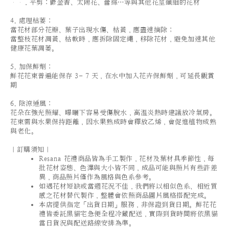
．平剪：鬱金香、太陽花、蕾絲…等與其他花莖纖細的花材
4. 處理枯萎：
當花材部分花瓣、葉子出現水傷、枯黃，應盡速摘除；
當整枝花材凋黃、枯軟時，應拆除固定繩，移除花材，避免加速其他
健康花葉凋萎。
5. 加保鮮劑：
鮮花花束普遍能保存 3- 7 天，在水中加入花卉保鮮劑，可延長觀賞
期
6. 陰涼通風：
花朵在強光照耀、曝曬下容易受傷脫水，高溫炎熱時建議放冷氣房。
花束需與水果保持距離，因水果熟成時會釋放乙烯，會促進植物成熟
與老化。
｜訂購須知｜
Resana 花禮商品皆為手工製作，花材及葉材具季節性，每
批花材姿態、色澤與大小皆不同，成品可能與照片有些許差
異，商品照片僅作為風格與色系參考。
如遇花材短缺或當週花況不佳，我們將以相似色系、相近質
感之花材替代製作，整體會依照商品圖片風格搭配完成。
本店提供指定「出貨日期」服務，非保證到貨日期。鮮花花
禮皆委託黑貓宅急便全程冷藏配送，實際到貨時間將依黑貓
當日貨況與配送路線安排為準。