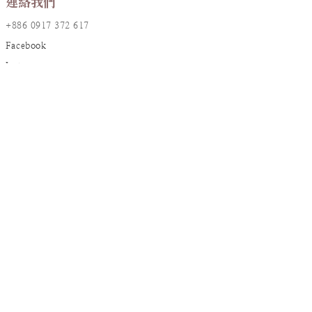
連絡我們
+886 0917 372 617
Facebook
Instagram
LINE@
店鋪資訊
地址：台北市大安區敦化南路一段161巷17號2樓
統編：90826382
信箱：
resanaflower@gmail.com
顧客服務
訂購須知
花禮養護
退換貨政策