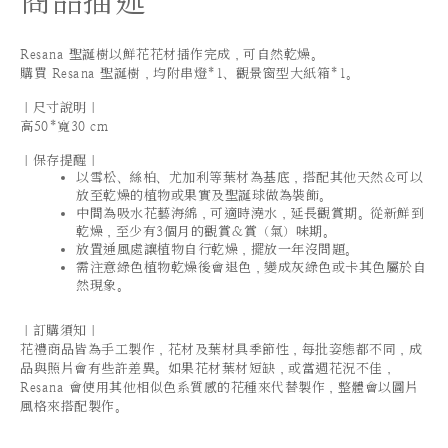
商品描述
Resana 聖誕樹以鮮花花材插作完成，可自然乾燥。
購買 Resana 聖誕樹，均附串燈*1、觀景窗型大紙箱*1。
｜尺寸說明｜
高50*寬30 cm
｜保存提醒｜
以雪松、絲柏、尤加利等葉材為基底，搭配其他天然＆可以
放至乾燥的植物或果實及聖誕球做為裝飾。
中間為吸水花藝海綿，可適時澆水，延長觀賞期。從新鮮到
乾燥，至少有3個月的觀賞＆賞（氣）味期。
放置通風處讓植物自行乾燥，擺放一年沒問題。
需注意綠色植物乾燥後會退色，變成灰綠色或卡其色屬於自
然現象。
｜訂購須知｜
花禮商品皆為手工製作，花材及葉材具季節性，每批姿態都不同，成
品與照片會有些許差異。如果花材葉材短缺，或當週花況不佳，
Resana 會使用其他相似色系質感的花種來代替製作，整體會以圖片
風格來搭配製作。