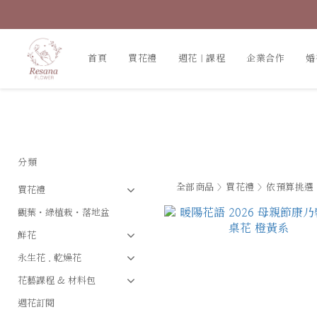
首頁
買花禮
週花｜課程
企業合作
婚
分類
全部商品
>
買花禮
>
依預算挑選
買花禮
觀葉・綠植栽・落地盆
鮮花
永生花．乾燥花
花藝課程 & 材料包
週花訂閱