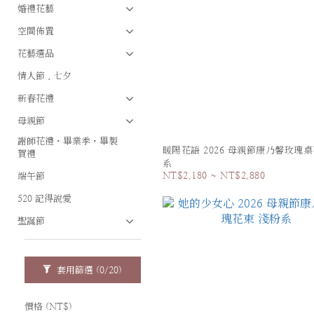
婚禮花藝
空間佈置
花藝選品
情人節．七夕
新春花禮
母親節
謝師花禮・畢業季・畢製
暖陽花語 2026 母親節康乃馨玫瑰桌
賀禮
系
NT$2,180 ~ NT$2,880
端午節
520 記得說愛
聖誕節
套用篩選
(0/20)
價格 (NT$)