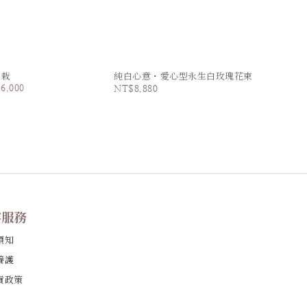
盆栽
純白心意・愛心型永生白玫瑰花束
6,000
NT$8,880
客服務
須知
養護
貨政策