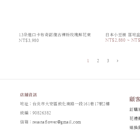
13朵進口卡布奇諾復古裸粉玫瑰鮮花束
日本小豆樹 落地
NT$2,880 ~ NT$
NT$3,980
1
2
3
店鋪資訊
顧
地址：台北市大安區敦化南路一段161巷17號2樓
訂購
統編：90826382
花禮
信箱：
resanaflower@gmail.com
退換