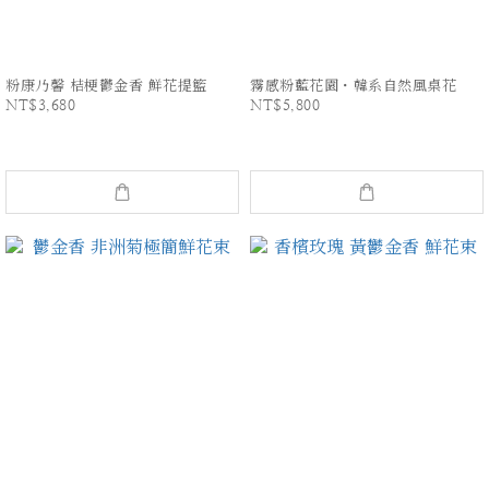
粉康乃馨 桔梗鬱金香 鮮花提籃
霧感粉藍花園・韓系自然風桌花
NT$3,680
NT$5,800