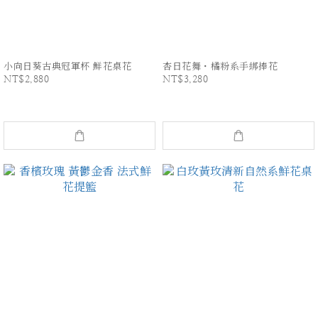
小向日葵古典冠軍杯 鮮花桌花
杏日花舞・橘粉系手綁捧花
NT$2,880
NT$3,280