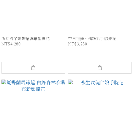
酒紅海芋蝴蝶蘭瀑布型捧花
杏日花舞・橘粉系手綁捧花
NT$4,280
NT$3,280