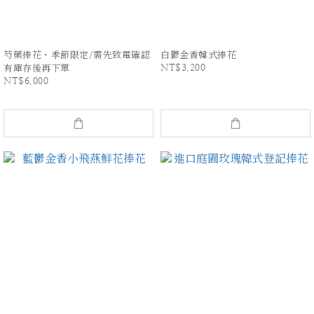
芍藥捧花・季節限定/需先致電確認
白鬱金香韓式捧花
NT$3,200
有庫存後再下單
NT$6,000