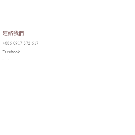
連絡我們
+886 0917 372 617
Facebook
Instagram
LINE@
店鋪資訊
地址：台北市大安區敦化南路一段161巷17號2樓
統編：90826382
信箱：
resanaflower@gmail.com