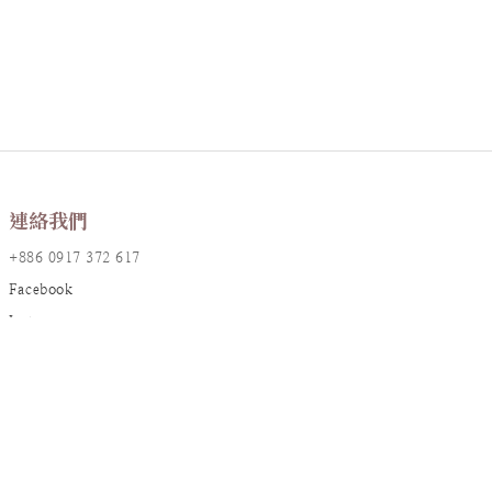
連絡我們
+886 0917 372 617
Facebook
Instagram
LINE@
店鋪資訊
地址：台北市大安區敦化南路一段161巷17號2樓
統編：90826382