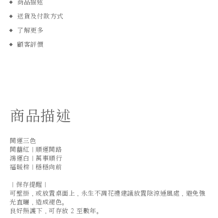
商品描述
送貨及付款方式
了解更多
顧客評價
商品描述
開運三色
開囍紅｜順運開路
鴻運白｜萬事順行
福暖棕｜穩穩向前
｜保存提醒｜
可壁掛，或放置桌面上，永生不凋花禮建議放置陰涼通風處，避免強
光直曬，造成褪色。
良好照護下，可存放 2 至數年。