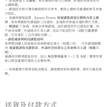
－ 每堂課程 4
人滿班
，若您選擇的場次已額滿，將協助安排其他可
上課時間。
－ 課程招生照片僅供風格與形式參考，實際上課將依當週新鮮花材進
行設計。
－ 為確保課程品質，
Resana Flower 保留調整課程日期與內容之權
利
，如有異動將於課程前三日通知，並協助安排最合適的替代方案。
－
開課前 7 日內
，若無法參與課程，由於課程材料已提前訂購，恕
不接受退費；可請親友代為上課，或自行取回花材（因鮮花鑑賞期
限，花材須於 2 日內領取完畢）。
－課程補課與時段調整說明
若學員因個人因素無法參與原報名場次（如週三班），可於課程期間
內
視當期課程名額狀況，申請改至同單元之其他場次上課（如週六
班）
。
補課或改期須提前告知，並以
每位學員最多 1–2 次
為限；實際安排
將以教室當期可提供之名額為準。
－ 參與優惠方案者如取消報名，課程費用將恢復原價，須另行補足差
額。
送貨及付款方式