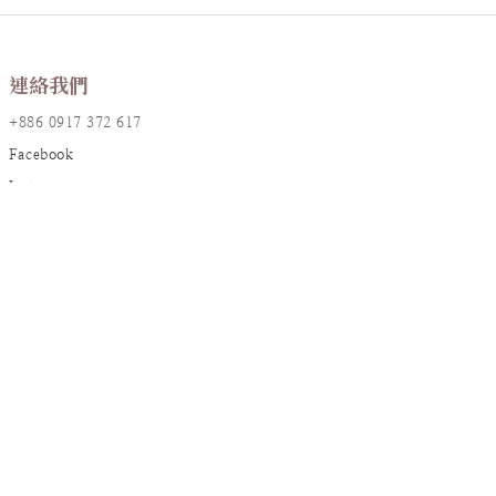
連絡我們
+886 0917 372 617
Facebook
Instagram
LINE@
店鋪資訊
地址：台北市大安區敦化南路一段161巷17號2樓
統編：90826382
信箱：
resanaflower@gmail.com
顧客服務