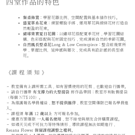
四堂作品的特色
餐桌佈置
：學習花器比例、空間配置與基本插作技巧。
盛夏草系花束
：練習螺旋手綁，運用草花與線條花材打造自
然輕盈的花束。
繡球果實夏日花圈
：以繡球花搭配夏季花材，學習花圈結
構、色彩搭配與花材固定技巧，完成清新自然的季節花圈。
自然風長型桌花Long & Low Centerpiece
：整合前幾堂所
學，掌握比例、延伸感與層次，完成具有設計感的長型桌
花。
《課 程 須 知 》
－ 教室備有上課所需工具，如有習慣使用的花剪，也歡迎自行攜帶。
－ 請自行攜帶
有支撐力的大型提袋
將作品帶回；教室亦有販售提袋
（每個 NT$100）。
－ 為維護報名學員權益，
恕不提供攜伴
，教室空間僅限已報名學員進
入。
－ 課程須
年滿 12 歲以上
方可報名參加。
－ 優惠方案僅限
一人報名使用
，恕不接受與朋友合併購買課程。
－ 如遇天災或不可抗力等特殊情形，導致課程無法如期進行，
Resana Flower
保留課程調整之權利
。