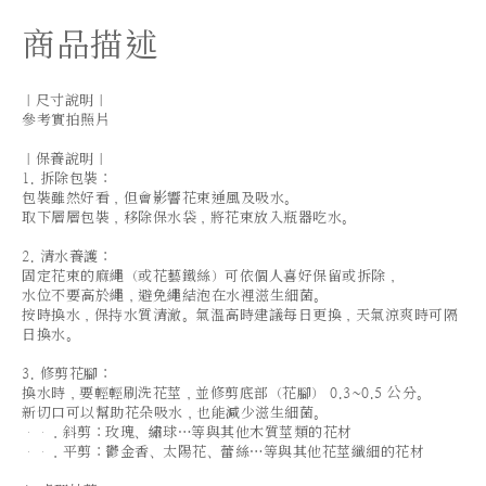
商品描述
｜尺寸說明｜
參考實拍照片
｜保養說明｜
1. 拆除包裝：
包裝雖然好看，但會影響花束通風及吸水。
取下層層包裝，移除保水袋，將花束放入瓶器吃水。
2. 清水養護：
固定花束的麻繩（或花藝鐵絲）可依個人喜好保留或拆除，
水位不要高於繩，避免繩結泡在水裡滋生細菌。
按時換水，保持水質清澈。氣溫高時建議每日更換，天氣涼爽時可隔
日換水。
3. 修剪花腳：
換水時，要輕輕刷洗花莖，並修剪底部（花腳） 0.3~0.5 公分。
新切口可以幫助花朵吸水，也能減少滋生細菌。
．斜剪：玫瑰、繡球…等與其他木質莖類的花材
．平剪：鬱金香、太陽花、蕾絲…等與其他花莖纖細的花材