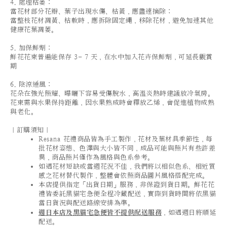
4. 處理枯萎：
當花材部分花瓣、葉子出現水傷、枯黃，應盡速摘除；
當整枝花材凋黃、枯軟時，應拆除固定繩，移除花材，避免加速其他
健康花葉凋萎。
5. 加保鮮劑：
鮮花花束普遍能保存 3- 7 天，在水中加入花卉保鮮劑，可延長觀賞
期
6. 陰涼通風：
花朵在強光照耀、曝曬下容易受傷脫水，高溫炎熱時建議放冷氣房。
花束需與水果保持距離，因水果熟成時會釋放乙烯，會促進植物成熟
與老化。
｜訂購須知｜
Resana 花禮商品皆為手工製作，花材及葉材具季節性，每
批花材姿態、色澤與大小皆不同，成品可能與照片有些許差
異，商品照片僅作為風格與色系參考。
如遇花材短缺或當週花況不佳，我們將以相似色系、相近質
感之花材替代製作，整體會依照商品圖片風格搭配完成。
本店提供指定「出貨日期」服務，非保證到貨日期。鮮花花
禮皆委託黑貓宅急便全程冷藏配送，實際到貨時間將依黑貓
當日貨況與配送路線安排為準。
週日本店及黑貓宅急便皆不提供配送服務
，如遇週日將順延
配送。