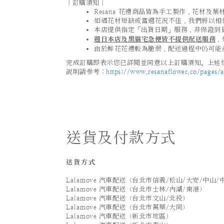
｜訂購須知｜
Resana 花禮商品皆為手工製作，花材
如遇花材短缺或當週花況不佳，我們將以相
本店提供指定「出貨日期」服務，非保證到
週日本店及黑貓宅急便皆不提供配送服務
，
由於鮮花花禮較為脆弱，配送過程中仍可能
完成訂購即表示您已詳閱並同意以上訂購須知。上述情
說明請參考：
https://www.resanaflower.co/pages/af
送貨及付款方式
送貨方式
Lalamove 汽車配送（台北市信義/松山/大安/中山/
Lalamove 汽車配送（台北市士林/內湖/南港）
Lalamove 汽車配送（台北市文山/北投）
Lalamove 汽車配送（台北市萬華/大同）
Lalamove 汽車配送（新北市地區）