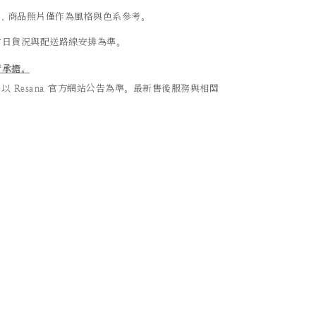
異，商品照片僅作為風格與色系參考。
當日貨況與配送路線安排為準。
行承擔。
Resana 官方網站公告為準。最新售後服務與相關