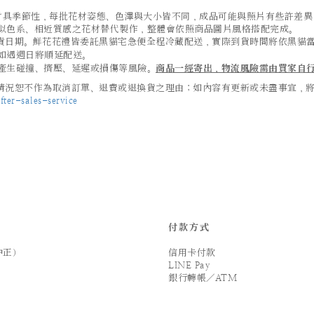
及葉材具季節性，每批花材姿態、色澤與大小皆不同，成品可能與照片有些許差
似色系、相近質感之花材替代製作，整體會依照商品圖片風格搭配完成。
貨日期。鮮花花禮皆委託黑貓宅急便全程冷藏配送，實際到貨時間將依黑貓
如遇週日將順延配送。
產生碰撞、擠壓、延遲或損傷等風險。
商品一經寄出，物流風險需由買家自
況恕不作為取消訂單、退費或退換貨之理由；如內容有更新或未盡事宜，將以 
ter-sales-service
付款方式
中正）
信用卡付款
LINE Pay
銀行轉帳／ATM