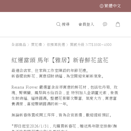
繁體中文
搜尋
會員登入
全部商品
>
買花禮
>
依預算挑選
>
質感升級 NT$3500~4500
紅運當頭 馬年【雅居】新春鮮花盆花
最適合店家、住家與工作室陳設的年節花禮。
新春擺放鮮花，寓意招財納福，為空間迎來嶄新氣象。
Resana Flower 嚴選富含吉祥寓意的鮮花材，包括牡丹菊、玫
瑰、腎藥蘭、鳳梨與水仙百合，並 特別加入金葫蘆元素，象徵
生財納福、福祿圓滿。整體花景層次豐富、氣度大方，寓意富
貴滿堂，喜迎豐碩圓滿的新一年。
無論新春佈置或開工拜拜，皆為合宜首選，歡迎提前預訂。
*即日起至2026/1/31，凡購買新春花，贈送馬年限定掛飾(顏