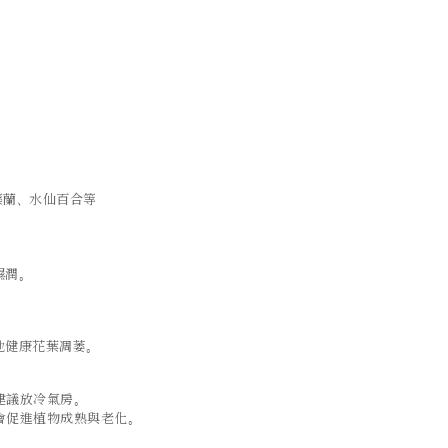
藥蘭、水仙百合等
濕潤。
；
他健康花葉凋萎。
建議放冷氣房。
會促進植物成熟與老化。