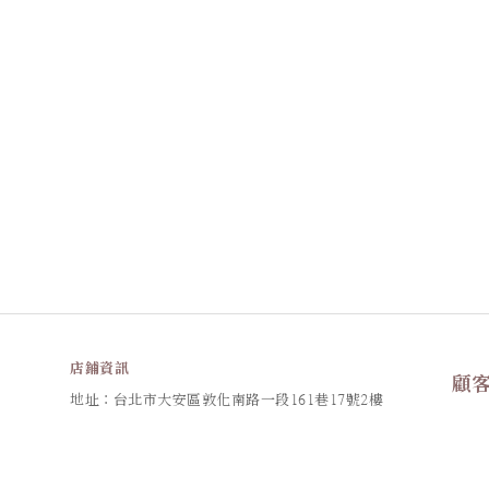
店鋪資訊
顧
地址：台北市大安區敦化南路一段161巷17號2樓
訂購
統編：90826382
花禮
信箱：
resanaflower@gmail.com
退換