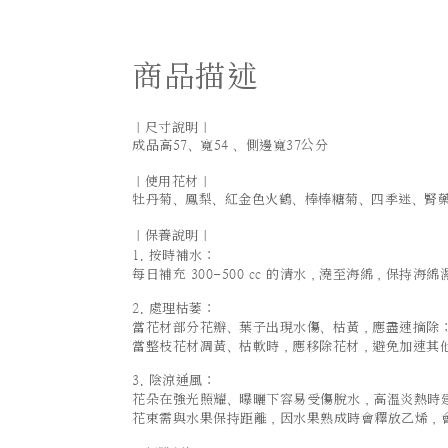
商品描述
｜尺寸說明｜
成品高57、寬54 、側邊寬37公分
｜使用花材｜
牡丹菊、鳳梨、紅金色火鶴、棒棒糖菊、四季迷、腎
｜保養說明｜
1. 按時補水：
每日補充 300-500 cc 的清水，澆至海綿，保持海綿
2. 處理枯萎：
當花材部分花瓣、葉子出現水傷、枯黃，應盡速摘除
當整枝花材凋黃、枯軟時，應移除花材，避免加速其
3. 陰涼通風：
花朵在強光照耀、曝曬下容易受傷脫水，高溫炎熱時
花束需與水果保持距離，因水果熟成時會釋放乙烯，