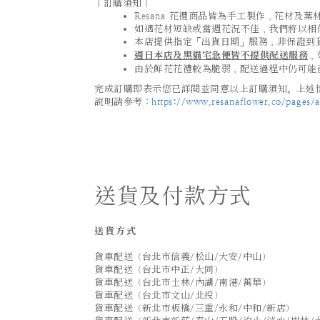
｜訂購須知｜
Resana 花禮商品皆為手工製作，花材
如遇花材短缺或當週花況不佳，我們將以相
本店提供指定「出貨日期」服務，非保證到
週日本店及黑貓宅急便皆不提供配送服務
，
由於鮮花花禮較為脆弱，配送過程中仍可能
完成訂購即表示您已詳閱並同意以上訂購須知。上述情
說明請參考：
https://www.resanaflower.co/pages/af
送貨及付款方式
送貨方式
貨車配送（台北市信義/松山/大安/中山）
貨車配送（台北市中正/大同）
貨車配送（台北市士林/內湖/南港/萬華）
貨車配送（台北市文山/北投）
貨車配送（新北市板橋/三重/永和/中和/新店）