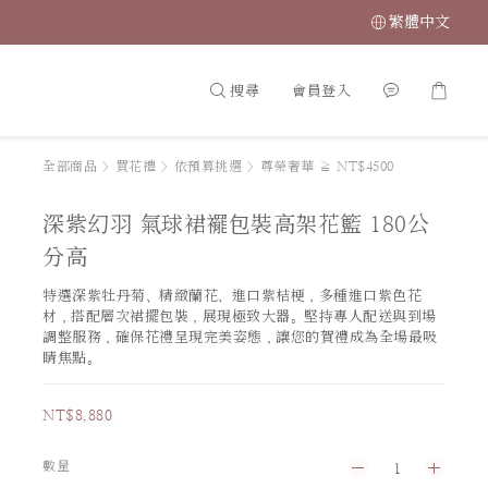
繁體中文
搜尋
會員登入
全部商品
>
買花禮
>
依預算挑選
>
尊榮奢華 ≧ NT$4500
深紫幻羽 氣球裙襬包裝高架花籃 180公
分高
特選深紫牡丹菊、精緻蘭花、進口紫桔梗，多種進口紫色花
材，搭配層次裙擺包裝，展現極致大器。堅持專人配送與到場
調整服務，確保花禮呈現完美姿態，讓您的賀禮成為全場最吸
睛焦點。
NT$8,880
數量