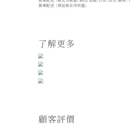
貨車配送（新北市新莊/泰山/五股/汐止/淡水/樹林/
貨車配送（其他新北市地區）
了解更多
顧客評價