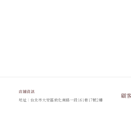
店鋪資訊
顧
地址：台北市大安區敦化南路一段161巷17號2樓
訂購
統編：90826382
花禮
信箱：
resanaflower@gmail.com
退換