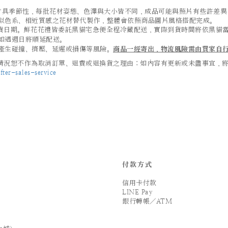
及葉材具季節性，每批花材姿態、色澤與大小皆不同，成品可能與照片有些許差
似色系、相近質感之花材替代製作，整體會依照商品圖片風格搭配完成。
貨日期。鮮花花禮皆委託黑貓宅急便全程冷藏配送，實際到貨時間將依黑貓
如遇週日將順延配送。
產生碰撞、擠壓、延遲或損傷等風險。
商品一經寄出，物流風險需由買家自
況恕不作為取消訂單、退費或退換貨之理由；如內容有更新或未盡事宜，將以 
ter-sales-service
付款方式
信用卡付款
LINE Pay
銀行轉帳／ATM