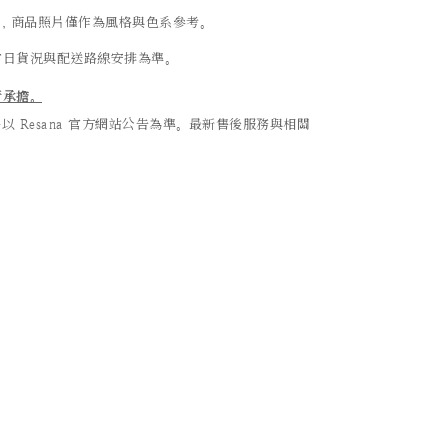
異，商品照片僅作為風格與色系參考。
當日貨況與配送路線安排為準。
行承擔。
Resana 官方網站公告為準。最新售後服務與相關