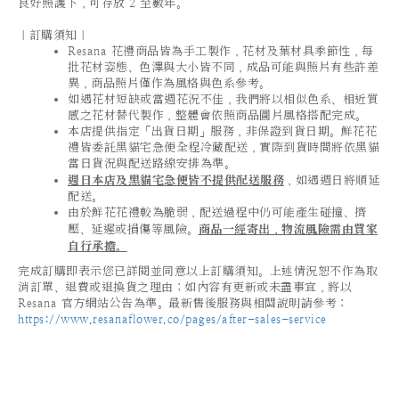
良好照護下，可存放 2 至數年。
｜訂購須知｜
Resana 花禮商品皆為手工製作，花材及葉材具季節性，每
批花材姿態、色澤與大小皆不同，成品可能與照片有些許差
異，商品照片僅作為風格與色系參考。
如遇花材短缺或當週花況不佳，我們將以相似色系、相近質
感之花材替代製作，整體會依照商品圖片風格搭配完成。
本店提供指定「出貨日期」服務，非保證到貨日期。鮮花花
禮皆委託黑貓宅急便全程冷藏配送，實際到貨時間將依黑貓
當日貨況與配送路線安排為準。
週日本店及黑貓宅急便皆不提供配送服務
，如遇週日將順延
配送。
由於鮮花花禮較為脆弱，配送過程中仍可能產生碰撞、擠
壓、延遲或損傷等風險。
商品一經寄出，物流風險需由買家
自行承擔。
完成訂購即表示您已詳閱並同意以上訂購須知。上述情況恕不作為取
消訂單、退費或退換貨之理由；如內容有更新或未盡事宜，將以
Resana 官方網站公告為準。最新售後服務與相關說明請參考：
https://www.resanaflower.co/pages/after-sales-service