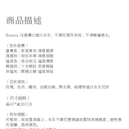
商品描述
Resana 注連繩以進口永生、不凋花製作完成，不須噴灑澆水。
｜色系推薦｜
富貴紫：紫氣東來 鴻運當頭
鴻運粉：粉紅年華 鴻運相隨
福氣杏：杏白如玉 福氣滿屋
興隆棕：土木興旺 家業興隆
祈福灰：開運必勝 福氣綿延
｜花材使用｜
玫瑰、牡丹、繡球、法國白梅、陽光果、稻穗等進口永生花材
｜尺寸說明｜
高43*寬30公分
｜保存提醒｜
可壁掛，或放置桌面上，永生不凋花禮建議放置陰涼通風處，避免強
光直曬，造成褪色。