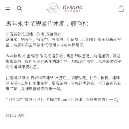
馬年永生花豐盛注連繩．興隆棕
新春新款注連繩，推出 五色設計：
富貴紫、戀愛粉、福氣杏、興隆棕、祈福灰，以細膩色彩承載新歲祝
福，為居家與空間帶來沉穩而吉祥的年節氛圍。
今年特別以 金稻穗 作為祝福象徵，寓意豐收富足、納福迎瑞，傳遞
歲歲豐盈、好運相隨的新年期許；並可加購馬年香包，為新歲增添平
安守護與節慶心意。
注連繩以傳統 日式稻草繩結 為基底，搭配玫瑰、牡丹、稻穗、繡球
等 6種以上進口永生花材，層層鋪陳，呈現花團錦簇、花開富貴的節
慶花景，喜迎豐盛圓滿的新一年。
*即日起至2026/1/31，凡購買Resana注連繩，及贈馬福方斗一只。
NT$2,080