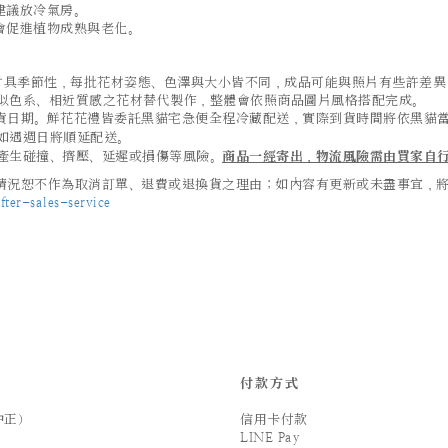
建議放冷氣房。
會促進植物成熟與老化。
及葉材具季節性，每批花材姿態、色澤與大小皆不同，成品可能與照片有些許差
似色系、相近質感之花材替代製作，整體會依照商品圖片風格搭配完成。
貨日期。鮮花花禮皆委託黑貓宅急便全程冷藏配送，實際到貨時間將依黑貓
如遇週日將順延配送。
產生碰撞、擠壓、延遲或損傷等風險。
商品一經寄出，物流風險需由買家自
況恕不作為取消訂單、退費或退換貨之理由；如內容有更新或未盡事宜，將以 
ter-sales-service
付款方式
中正）
信用卡付款
LINE Pay