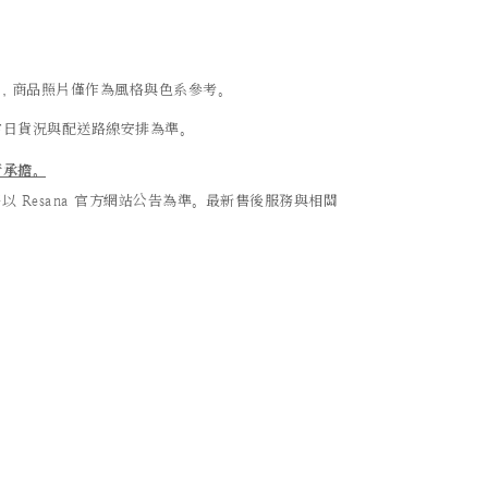
異，商品照片僅作為風格與色系參考。
當日貨況與配送路線安排為準。
行承擔。
Resana 官方網站公告為準。最新售後服務與相關