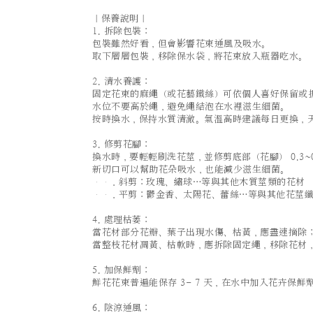
｜保養說明｜
1. 拆除包裝：
包裝雖然好看，但會影響花束通風及吸水。
取下層層包裝，移除保水袋，將花束放入瓶器吃水。
2. 清水養護：
固定花束的麻繩（或花藝鐵絲）可依個人喜好保留或
水位不要高於繩，避免繩結泡在水裡滋生細菌。
按時換水，保持水質清澈。氣溫高時建議每日更換，
3. 修剪花腳：
換水時，要輕輕刷洗花莖，並修剪底部（花腳） 0.3~0
新切口可以幫助花朵吸水，也能減少滋生細菌。
．斜剪：玫瑰、繡球…等與其他木質莖類的花材
．平剪：鬱金香、太陽花、蕾絲…等與其他花莖纖
4. 處理枯萎：
當花材部分花瓣、葉子出現水傷、枯黃，應盡速摘除
當整枝花材凋黃、枯軟時，應拆除固定繩，移除花材
5. 加保鮮劑：
鮮花花束普遍能保存 3- 7 天，在水中加入花卉保鮮
6. 陰涼通風：