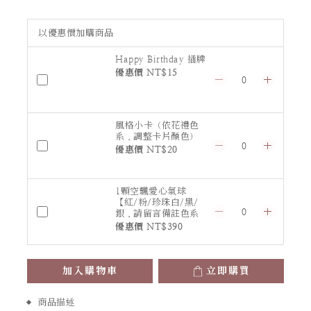
以優惠價加購商品
Happy Birthday 插牌
優惠價 NT$15
風格小卡（依花禮色
系，調整卡片顏色）
優惠價 NT$20
1顆空飄愛心氣球
【紅/粉/珍珠白/黑/
銀，請留言備註色系
或指定顏色】
優惠價 NT$390
加入購物車
立即購買
商品描述