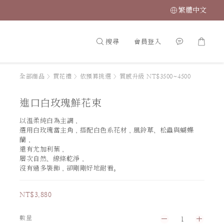
繁體中文
搜尋
會員登入
全部商品
>
買花禮
>
依預算挑選
>
質感升級 NT$3500~4500
進口白玫瑰鮮花束
以溫柔純白為主調，
選用白玫瑰當主角，搭配白色系花材，風鈴草、松蟲與蝴蝶
蘭，
還有尤加利葉，
層次自然、線條乾淨，
沒有過多裝飾，卻剛剛好地耐看。
NT$3,880
數量