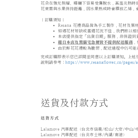
花朵在強光照耀、曝曬下容易受傷脫水，高溫炎熱時
花束需與水果保持距離，因水果熟成時會釋放乙烯，
｜訂購須知｜
Resana 花禮商品皆為手工製作，花材
如遇花材短缺或當週花況不佳，我們將以相
本店提供指定「出貨日期」服務，非保證到
週日本店及黑貓宅急便皆不提供配送服務
，
由於鮮花花禮較為脆弱，配送過程中仍可能
完成訂購即表示您已詳閱並同意以上訂購須知。上述情
說明請參考：
https://www.resanaflower.co/pages/af
送貨及付款方式
送貨方式
Lalamove 汽車配送（台北市信義/松山/大安/中山/
Lalamove 汽車配送（台北市士林/內湖/南港）