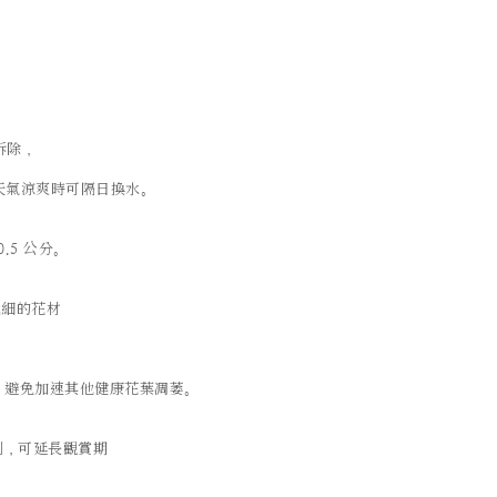
拆除，
天氣涼爽時可隔日換水。
.5 公分。
細的花材
；
，避免加速其他健康花葉凋萎。
劑，可延長觀賞期