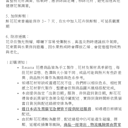
當整枝花材凋黃、枯軟時，應拆除固定繩，移除花材，避免加速其他
健康花葉凋萎。
5. 加保鮮劑：
鮮花花束普遍能保存 3- 7 天，在水中加入花卉保鮮劑，可延長觀賞
期
6. 陰涼通風：
花朵在強光照耀、曝曬下容易受傷脫水，高溫炎熱時建議放冷氣房。
花束需與水果保持距離，因水果熟成時會釋放乙烯，會促進植物成熟
與老化。
｜訂購須知｜
Resana 花禮商品皆為手工製作，花材及葉材具季節性，每
批花材姿態、色澤與大小皆不同，成品可能與照片有些許差
異，商品照片僅作為風格與色系參考。
如遇花材短缺或當週花況不佳，我們將以相似色系、相近質
感之花材替代製作，整體會依照商品圖片風格搭配完成。
本店提供指定「出貨日期」服務，非保證到貨日期。鮮花花
禮皆委託黑貓宅急便全程冷藏配送，實際到貨時間將依黑貓
當日貨況與配送路線安排為準。
週日本店及黑貓宅急便皆不提供配送服務
，如遇週日將順延
配送。
由於鮮花花禮較為脆弱，配送過程中仍可能產生碰撞、擠
壓、延遲或損傷等風險。
商品一經寄出，物流風險需由買家