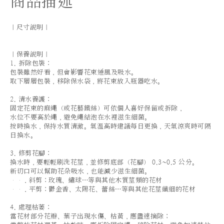
商品描述
｜尺寸說明｜
｜保養說明｜
1. 拆除包裝：
包裝雖然好看，但會影響花束通風及吸水。
取下層層包裝，移除保水袋，將花束放入瓶器吃水。
2. 清水養護：
固定花束的麻繩（或花藝鐵絲）可依個人喜好保留或拆除，
水位不要高於繩，避免繩結泡在水裡滋生細菌。
按時換水，保持水質清澈。氣溫高時建議每日更換，天氣涼爽時可隔
日換水。
3. 修剪花腳：
換水時，要輕輕刷洗花莖，並修剪底部（花腳） 0.3~0.5 公分。
新切口可以幫助花朵吸水，也能減少滋生細菌。
．斜剪：玫瑰、繡球…等與其他木質莖類的花材
．平剪：鬱金香、太陽花、蕾絲…等與其他花莖纖細的花材
4. 處理枯萎：
當花材部分花瓣、葉子出現水傷、枯黃，應盡速摘除；