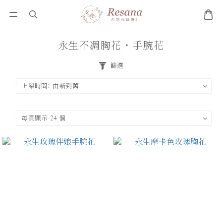
永生不凋胸花・手腕花
篩選