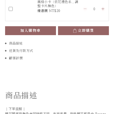
風格小卡（依花禮色系，調
整卡片顏色）
優惠價 NT$20
加入購物車
立即購買
商品描述
送貨及付款方式
顧客評價
商品描述
｜下單提醒｜
蘭花開度與顏色會因時節不同，有所差異，每株蘭花都是由 Resana