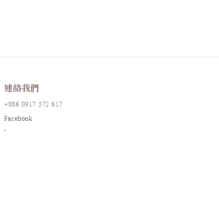
連絡我們
+886 0917 372 617
Facebook
Instagram
LINE@
店鋪資訊
地址：台北市大安區敦化南路一段161巷17號2樓
統編：90826382
信箱：
resanaflower@gmail.com