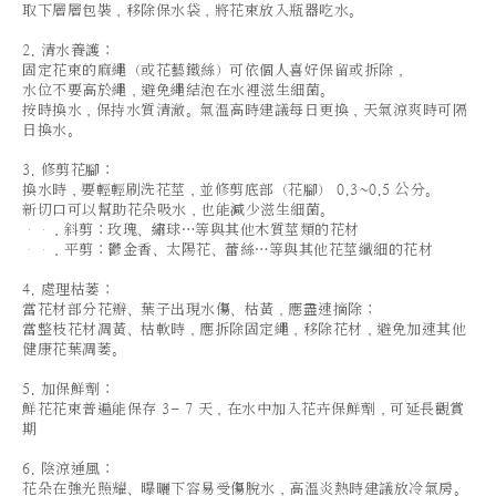
取下層層包裝，移除保水袋，將花束放入瓶器吃水。
2. 清水養護：
固定花束的麻繩（或花藝鐵絲）可依個人喜好保留或拆除，
水位不要高於繩，避免繩結泡在水裡滋生細菌。
按時換水，保持水質清澈。氣溫高時建議每日更換，天氣涼爽時可隔
日換水。
3. 修剪花腳：
換水時，要輕輕刷洗花莖，並修剪底部（花腳） 0.3~0.5 公分。
新切口可以幫助花朵吸水，也能減少滋生細菌。
．斜剪：玫瑰、繡球…等與其他木質莖類的花材
．平剪：鬱金香、太陽花、蕾絲…等與其他花莖纖細的花材
4. 處理枯萎：
當花材部分花瓣、葉子出現水傷、枯黃，應盡速摘除；
當整枝花材凋黃、枯軟時，應拆除固定繩，移除花材，避免加速其他
健康花葉凋萎。
5. 加保鮮劑：
鮮花花束普遍能保存 3- 7 天，在水中加入花卉保鮮劑，可延長觀賞
期
6. 陰涼通風：
花朵在強光照耀、曝曬下容易受傷脫水，高溫炎熱時建議放冷氣房。