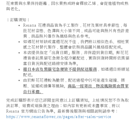
花束需與水果保持距離，因水果熟成時會釋放乙烯，會促進植物成熟
與老化。
｜訂購須知｜
Resana 花禮商品皆為手工製作，花材及葉材具季節性，每
批花材姿態、色澤與大小皆不同，成品可能與照片有些許差
異，商品照片僅作為風格與色系參考。
如遇花材短缺或當週花況不佳，我們將以相似色系、相近質
感之花材替代製作，整體會依照商品圖片風格搭配完成。
本店提供指定「出貨日期」服務，非保證到貨日期。鮮花花
禮皆委託黑貓宅急便全程冷藏配送，實際到貨時間將依黑貓
當日貨況與配送路線安排為準。
週日本店及黑貓宅急便皆不提供配送服務
，如遇週日將順延
配送。
由於鮮花花禮較為脆弱，配送過程中仍可能產生碰撞、擠
壓、延遲或損傷等風險。
商品一經寄出，物流風險需由買家
自行承擔。
完成訂購即表示您已詳閱並同意以上訂購須知。上述情況恕不作為取
消訂單、退費或退換貨之理由；如內容有更新或未盡事宜，將以
Resana 官方網站公告為準。最新售後服務與相關說明請參考：
https://www.resanaflower.co/pages/after-sales-service