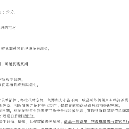
.5 公分。
細的花材
；
，避免加速其他健康花葉凋萎。
劑，可延長觀賞期
建議放冷氣房。
會促進植物成熟與老化。
及葉材具季節性，每批花材姿態、色澤與大小皆不同，成品可能與照片有些許差
似色系、相近質感之花材替代製作，整體會依照商品圖片風格搭配完成。
貨日期。鮮花花禮皆委託黑貓宅急便全程冷藏配送，實際到貨時間將依黑貓
如遇週日將順延配送。
產生碰撞、擠壓、延遲或損傷等風險。
商品一經寄出，物流風險需由買家自