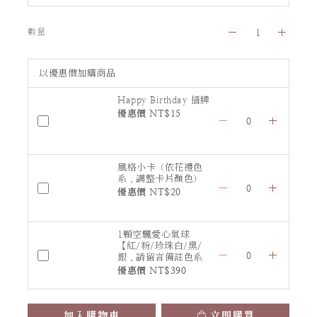
數量
以優惠價加購商品
Happy Birthday 插牌
優惠價 NT$15
風格小卡（依花禮色
系，調整卡片顏色）
優惠價 NT$20
1顆空飄愛心氣球
【紅/粉/珍珠白/黑/
銀，請留言備註色系
或指定顏色】
優惠價 NT$390
加入購物車
立即購買