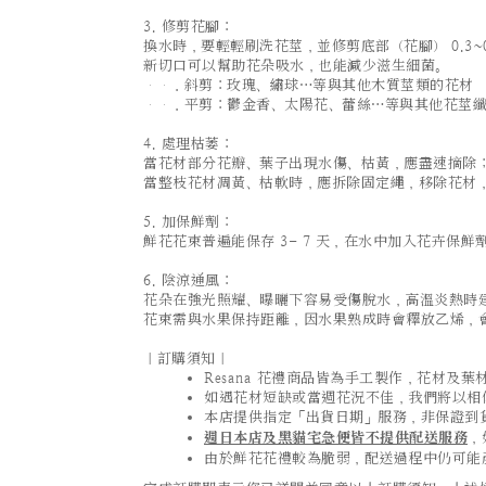
3. 修剪花腳：
換水時，要輕輕刷洗花莖，並修剪底部（花腳） 0.3~0
新切口可以幫助花朵吸水，也能減少滋生細菌。
．斜剪：玫瑰、繡球…等與其他木質莖類的花材
．平剪：鬱金香、太陽花、蕾絲…等與其他花莖纖
4. 處理枯萎：
當花材部分花瓣、葉子出現水傷、枯黃，應盡速摘除
當整枝花材凋黃、枯軟時，應拆除固定繩，移除花材
5. 加保鮮劑：
鮮花花束普遍能保存 3- 7 天，在水中加入花卉保鮮
6. 陰涼通風：
花朵在強光照耀、曝曬下容易受傷脫水，高溫炎熱時
花束需與水果保持距離，因水果熟成時會釋放乙烯，
｜訂購須知｜
Resana 花禮商品皆為手工製作，花材
如遇花材短缺或當週花況不佳，我們將以相
本店提供指定「出貨日期」服務，非保證到
週日本店及黑貓宅急便皆不提供配送服務
，
由於鮮花花禮較為脆弱，配送過程中仍可能