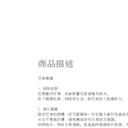
商品描述
花束養護
1. 拆除包裝：
包裝雖然好看，但會影響花束通風及吸水。
取下層層包裝，移除保水袋，將花束放入瓶器吃水。
2. 清水養護：
固定花束的麻繩（或花藝鐵絲）可依個人喜好保留或
水位不要高於繩，避免繩結泡在水裡滋生細菌。
按時換水，保持水質清澈。氣溫高時建議每日更換，