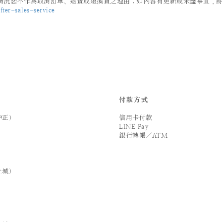
況恕不作為取消訂單、退費或退換貨之理由；如內容有更新或未盡事宜，將以 
ter-sales-service
付款方式
中正）
信用卡付款
LINE Pay
銀行轉帳／ATM
土城）