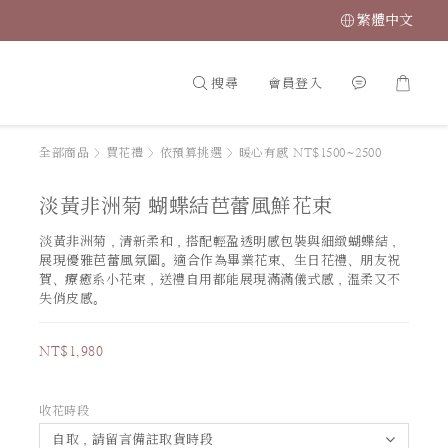
繁體中文
搜尋
會員登入
全部商品
>
買花禮
>
依預算挑選
>
暖心有感 NT$1500~2500
淡黃非洲菊 蝴蝶結芭蕾風鮮花束
淡黃非洲菊，清新柔和，搭配輕盈透明感包裝與細緻蝴蝶結，
展現優雅芭蕾風氛圍。適合作為畢業花束、生日花禮、朋友祝
賀、療癒系小花束，送禮自用都能展現滿滿儀式感，溫柔又不
失俏皮感。
NT$1,980
收花時段