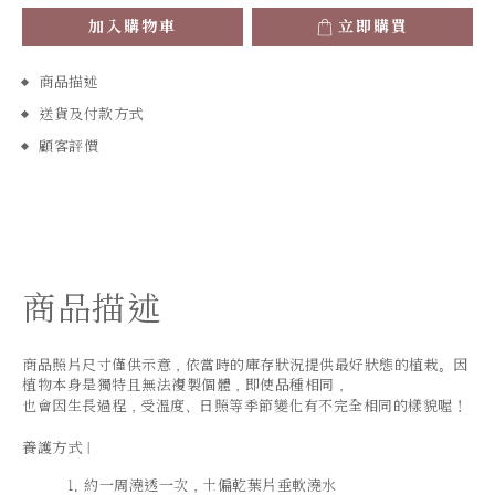
加入購物車
立即購買
商品描述
送貨及付款方式
顧客評價
商品描述
商品照片尺寸僅供示意，依當時的庫存狀況提供最好狀態的植栽。因
植物本身是獨特且無法複製個體，即使品種相同，
也會因生長過程，受溫度、日照等季節變化有不完全相同的樣貌喔！
養護方式｜
約一周澆透一次，土偏乾葉片垂軟澆水