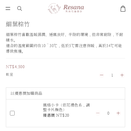
細葉棕竹
細葉棕竹喜歡溫暖濕潤、通風良好、半陰的環境，但非常耐陰，不耐
積水。 
適合的溫度範圍約在10～30℃，低於5℃需注意保暖，高於34℃可能
導致焦邊。
NT$4,500
數量
以優惠價加購商品
風格小卡（依花禮色系，調
整卡片顏色）
優惠價 NT$20