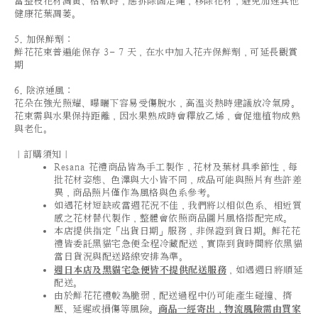
當整枝花材凋黃、枯軟時，應拆除固定繩，移除花材，避免加速其他
健康花葉凋萎。
5. 加保鮮劑：
鮮花花束普遍能保存 3- 7 天，在水中加入花卉保鮮劑，可延長觀賞
期
6. 陰涼通風：
花朵在強光照耀、曝曬下容易受傷脫水，高溫炎熱時建議放冷氣房。
花束需與水果保持距離，因水果熟成時會釋放乙烯，會促進植物成熟
與老化。
｜訂購須知｜
Resana 花禮商品皆為手工製作，花材及葉材具季節性，每
批花材姿態、色澤與大小皆不同，成品可能與照片有些許差
異，商品照片僅作為風格與色系參考。
如遇花材短缺或當週花況不佳，我們將以相似色系、相近質
感之花材替代製作，整體會依照商品圖片風格搭配完成。
本店提供指定「出貨日期」服務，非保證到貨日期。鮮花花
禮皆委託黑貓宅急便全程冷藏配送，實際到貨時間將依黑貓
當日貨況與配送路線安排為準。
週日本店及黑貓宅急便皆不提供配送服務
，如遇週日將順延
配送。
由於鮮花花禮較為脆弱，配送過程中仍可能產生碰撞、擠
壓、延遲或損傷等風險。
商品一經寄出，物流風險需由買家