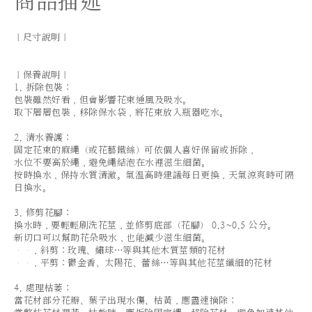
商品描述
｜尺寸說明｜
｜保養說明｜
1. 拆除包裝：
包裝雖然好看，但會影響花束通風及吸水。
取下層層包裝，移除保水袋，將花束放入瓶器吃水。
2. 清水養護：
固定花束的麻繩（或花藝鐵絲）可依個人喜好保留或拆除，
水位不要高於繩，避免繩結泡在水裡滋生細菌。
按時換水，保持水質清澈。氣溫高時建議每日更換，天氣涼爽時可隔
日換水。
3. 修剪花腳：
換水時，要輕輕刷洗花莖，並修剪底部（花腳） 0.3~0.5 公分。
新切口可以幫助花朵吸水，也能減少滋生細菌。
．斜剪：玫瑰、繡球…等與其他木質莖類的花材
．平剪：鬱金香、太陽花、蕾絲…等與其他花莖纖細的花材
4. 處理枯萎：
當花材部分花瓣、葉子出現水傷、枯黃，應盡速摘除；