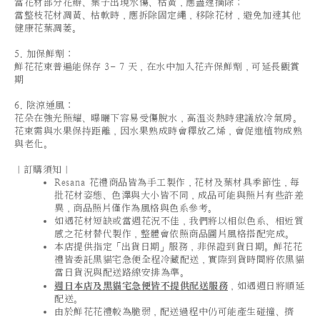
當花材部分花瓣、葉子出現水傷、枯黃，應盡速摘除；
當整枝花材凋黃、枯軟時，應拆除固定繩，移除花材，避免加速其他
健康花葉凋萎。
5. 加保鮮劑：
鮮花花束普遍能保存 3- 7 天，在水中加入花卉保鮮劑，可延長觀賞
期
6. 陰涼通風：
花朵在強光照耀、曝曬下容易受傷脫水，高溫炎熱時建議放冷氣房。
花束需與水果保持距離，因水果熟成時會釋放乙烯，會促進植物成熟
與老化。
｜訂購須知｜
Resana 花禮商品皆為手工製作，花材及葉材具季節性，每
批花材姿態、色澤與大小皆不同，成品可能與照片有些許差
異，商品照片僅作為風格與色系參考。
如遇花材短缺或當週花況不佳，我們將以相似色系、相近質
感之花材替代製作，整體會依照商品圖片風格搭配完成。
本店提供指定「出貨日期」服務，非保證到貨日期。鮮花花
禮皆委託黑貓宅急便全程冷藏配送，實際到貨時間將依黑貓
當日貨況與配送路線安排為準。
週日本店及黑貓宅急便皆不提供配送服務
，如遇週日將順延
配送。
由於鮮花花禮較為脆弱，配送過程中仍可能產生碰撞、擠