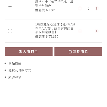
風格小卡（依花禮色系，調
整卡片顏色）
優惠價 NT$20
1顆空飄愛心氣球【紅/粉/珍
珠白/黑/銀，請留言備註色
系或指定顏色】
優惠價 NT$390
加入購物車
立即購買
商品描述
送貨及付款方式
顧客評價