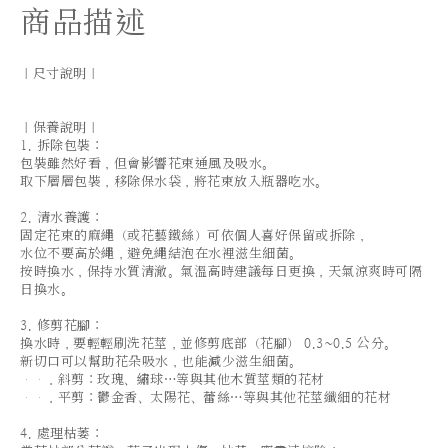
商品描述
｜尺寸說明｜
｜保養說明｜
1. 拆除包裝：
包裝雖然好看，但會影響花束通風及吸水。
取下層層包裝，移除保水袋，將花束放入瓶器吃水。
2. 清水養護：
固定花束的麻繩（或花藝鐵絲）可依個人喜好保留或拆除，
水位不要高於繩，避免繩結泡在水裡滋生細菌。
按時換水，保持水質清澈。氣溫高時建議每日更換，天氣涼爽時可隔
日換水。
3. 修剪花腳：
換水時，要輕輕刷洗花莖，並修剪底部（花腳） 0.3~0.5 公分。
新切口可以幫助花朵吸水，也能減少滋生細菌。
．斜剪：玫瑰、繡球…等與其他木質莖類的花材
．平剪：鬱金香、太陽花、蕾絲…等與其他花莖纖細的花材
4. 處理枯萎：