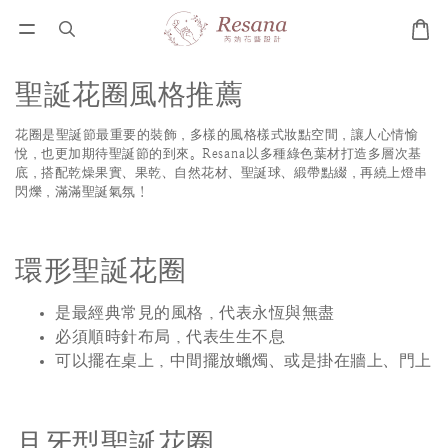
聖誕花圈風格推薦
花圈是聖誕節最重要的裝飾，多樣的風格樣式妝點空間，讓人心情愉
悅，也更加期待聖誕節的到來。Resana以多種綠色葉材打造多層次基
底，搭配乾燥果實、果乾、自然花材、聖誕球、緞帶點綴，再繞上燈串
閃爍，滿滿聖誕氣氛！
環形聖誕花圈
是最經典常見的風格，代表永恆與無盡
必須順時針布局，代表生生不息
可以擺在桌上，中間擺放蠟燭、或是掛在牆上、門上
月牙型聖誕花圈