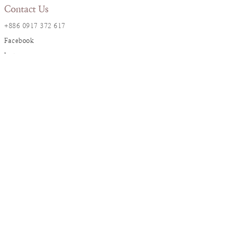
Contact Us
+886 0917 372 617
Facebook
Instagram
LINE@
Resana Info
2F., No. 17, Ln. 161, Sec. 1,
Dunhua S. Rd., Da’an Dist., Taipei City
resanaflower@gmail.com
Service
Ordering Instruction
Flower Care
Return Policy