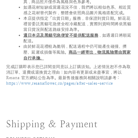
異，商品照片僅作為風格與色系參考。
如遇花材短缺或當週花況不佳，我們將以相似色系、相近質
感之花材替代製作，整體會依照商品圖片風格搭配完成。
本店提供指定「出貨日期」服務，非保證到貨日期。鮮花花
禮皆委託黑貓宅急便全程冷藏配送，實際到貨時間將依黑貓
當日貨況與配送路線安排為準。
週日本店及黑貓宅急便皆不提供配送服務
，如遇週日將順延
配送。
由於鮮花花禮較為脆弱，配送過程中仍可能產生碰撞、擠
壓、延遲或損傷等風險。
商品一經寄出，物流風險需由買家
自行承擔。
完成訂購即表示您已詳閱並同意以上訂購須知。上述情況恕不作為取
消訂單、退費或退換貨之理由；如內容有更新或未盡事宜，將以
Resana 官方網站公告為準。最新售後服務與相關說明請參考：
https://www.resanaflower.co/pages/after-sales-service
Shipping & Payment