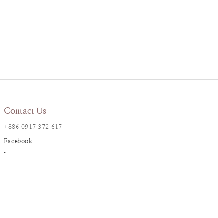
Contact Us
+886 0917 372 617
Facebook
Instagram
LINE@
Resana Info
2F., No. 17, Ln. 161, Sec. 1,