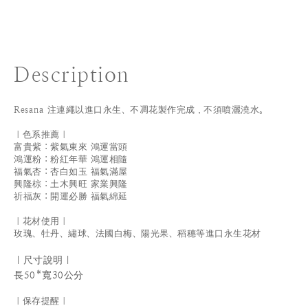
Description
Resana 注連繩以進口永生、不凋花製作完成，不須噴灑澆水。
｜色系推薦｜
富貴紫：紫氣東來 鴻運當頭
鴻運粉：粉紅年華 鴻運相隨
福氣杏：杏白如玉 福氣滿屋
興隆棕：土木興旺 家業興隆
祈福灰：開運必勝 福氣綿延
｜花材使用｜
玫瑰、牡丹、繡球、法國白梅、陽光果、稻穗等進口永生花材
｜尺寸說明｜
長50
*寬30公分
｜保存提醒｜