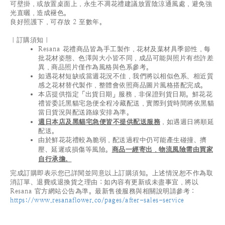
可壁掛，或放置桌面上，永生不凋花禮建議放置陰涼通風處，避免強
光直曬，造成褪色。
良好照護下，可存放 2 至數年。
｜訂購須知｜
Resana 花禮商品皆為手工製作，花材及葉材具季節性，每
批花材姿態、色澤與大小皆不同，成品可能與照片有些許差
異，商品照片僅作為風格與色系參考。
如遇花材短缺或當週花況不佳，我們將以相似色系、相近質
感之花材替代製作，整體會依照商品圖片風格搭配完成。
本店提供指定「出貨日期」服務，非保證到貨日期。鮮花花
禮皆委託黑貓宅急便全程冷藏配送，實際到貨時間將依黑貓
當日貨況與配送路線安排為準。
週日本店及黑貓宅急便皆不提供配送服務
，如遇週日將順延
配送。
由於鮮花花禮較為脆弱，配送過程中仍可能產生碰撞、擠
壓、延遲或損傷等風險。
商品一經寄出，物流風險需由買家
自行承擔。
完成訂購即表示您已詳閱並同意以上訂購須知。上述情況恕不作為取
消訂單、退費或退換貨之理由；如內容有更新或未盡事宜，將以
Resana 官方網站公告為準。最新售後服務與相關說明請參考：
https://www.resanaflower.co/pages/after-sales-service