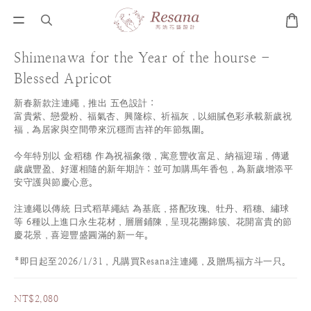
Shimenawa for the Year of the hourse -
Blessed Apricot
新春新款注連繩，推出 五色設計：
富貴紫、戀愛粉、福氣杏、興隆棕、祈福灰，以細膩色彩承載新歲祝
福，為居家與空間帶來沉穩而吉祥的年節氛圍。
今年特別以 金稻穗 作為祝福象徵，寓意豐收富足、納福迎瑞，傳遞
歲歲豐盈、好運相隨的新年期許；並可加購馬年香包，為新歲增添平
安守護與節慶心意。
注連繩以傳統 日式稻草繩結 為基底，搭配玫瑰、牡丹、稻穗、繡球
等 6種以上進口永生花材，層層鋪陳，呈現花團錦簇、花開富貴的節
慶花景，喜迎豐盛圓滿的新一年。
*即日起至2026/1/31，凡購買Resana注連繩，及贈馬福方斗一只。
NT$2,080