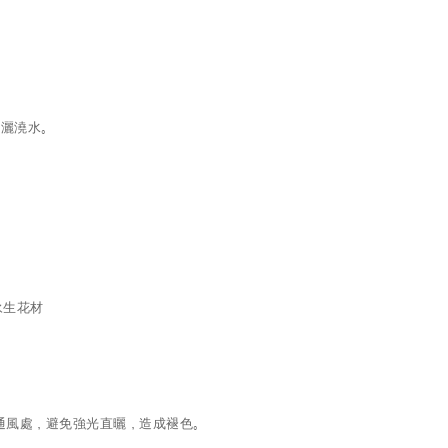
噴灑澆水。
永生花材
通風處，避免強光直曬，造成褪色。