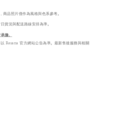
異，商品照片僅作為風格與色系參考。
當日貨況與配送路線安排為準。
行承擔。
Resana 官方網站公告為準。最新售後服務與相關