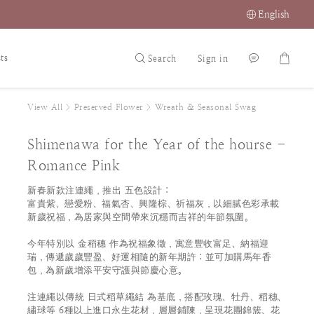
English
ts
Search
Sign in
View All
>
Preserved Flower
>
Wreath & Seasonal Swag
Shimenawa for the Year of the hourse -
Romance Pink
新春新款注連繩，推出 五色設計：
富貴紫、戀愛粉、福氣杏、興隆棕、祈福灰，以細膩色彩承載
新歲祝福，為居家與空間帶來沉穩而吉祥的年節氛圍。
今年特別以 金稻穗 作為祝福象徵，寓意豐收富足、納福迎
瑞，傳遞歲歲豐盈、好運相隨的新年期許；並可加購馬年香
包，為新歲增添平安守護與節慶心意。
注連繩以傳統 日式稻草繩結 為基底，搭配玫瑰、牡丹、稻穗、
繡球等 6種以上進口永生花材，層層鋪陳，呈現花團錦簇、花