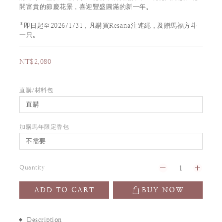
開富貴的節慶花景，喜迎豐盛圓滿的新一年。
*即日起至2026/1/31，凡購買Resana注連繩，及贈馬福方斗
一只。
NT$2,080
直購/材料包
加購馬年限定香包
Quantity
ADD TO CART
BUY NOW
Description