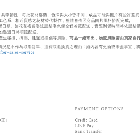
及葉材具季節性，每批花材姿態、色澤與大小皆不同，成品可能與照片有些許差
似色系、相近質感之花材替代製作，整體會依照商品圖片風格搭配完成。
貨日期。鮮花花禮皆委託黑貓宅急便全程冷藏配送，實際到貨時間將依黑貓
如遇週日將順延配送。
產生碰撞、擠壓、延遲或損傷等風險。
商品一經寄出，物流風險需由買家自
況恕不作為取消訂單、退費或退換貨之理由；如內容有更新或未盡事宜，將以 
ter-sales-service
PAYMENT OPTIONS
中正）
Credit Card
LINE Pay
Bank Transfer