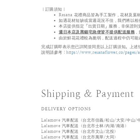
｜訂購須知｜
Resana 花禮商品皆為手工製作，花材
如遇花材短缺或當週花況不佳，我們將以相
本店提供指定「出貨日期」服務，非保證到
週日本店及黑貓宅急便皆不提供配送服務
，
由於鮮花花禮較為脆弱，配送過程中仍可能
完成訂購即表示您已詳閱並同意以上訂購須知。上述情
說明請參考：
https://www.resanaflower.co/pages/af
Shipping & Payment
DELIVERY OPTIONS
Lalamove 汽車配送（台北市信義/松山/大安/中山/
Lalamove 汽車配送（台北市士林/內湖/南港）
Lalamove 汽車配送（台北市文山/北投）
Lalamove 汽車配送（台北市萬華/大同）