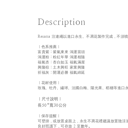
Description
Resana 注連繩以進口永生、不凋花製作完成，不須
｜色系推薦｜
富貴紫：紫氣東來 鴻運當頭
鴻運粉：粉紅年華 鴻運相隨
福氣杏：杏白如玉 福氣滿屋
興隆棕：土木興旺 家業興隆
祈福灰：開運必勝 福氣綿延
｜花材使用｜
玫瑰、牡丹、繡球、法國白梅、陽光果、稻穗等進口
｜尺寸說明｜
長50
*寬30公分
｜保存提醒｜
可壁掛，或放置桌面上，永生不凋花禮建議放置陰涼
良好照護下，可存放 2 至數年。