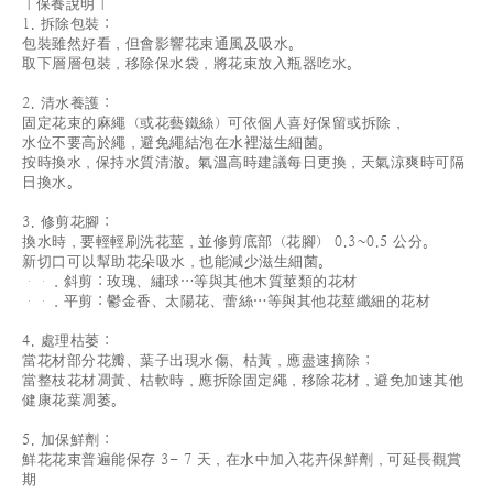
｜保養說明｜
1. 拆除包裝：
包裝雖然好看，但會影響花束通風及吸水。
取下層層包裝，移除保水袋，將花束放入瓶器吃水。
2. 清水養護：
固定花束的麻繩（或花藝鐵絲）可依個人喜好保留或拆除，
水位不要高於繩，避免繩結泡在水裡滋生細菌。
按時換水，保持水質清澈。氣溫高時建議每日更換，天氣涼爽時可隔
日換水。
3. 修剪花腳：
換水時，要輕輕刷洗花莖，並修剪底部（花腳） 0.3~0.5 公分。
新切口可以幫助花朵吸水，也能減少滋生細菌。
．斜剪：玫瑰、繡球…等與其他木質莖類的花材
．平剪：鬱金香、太陽花、蕾絲…等與其他花莖纖細的花材
4. 處理枯萎：
當花材部分花瓣、葉子出現水傷、枯黃，應盡速摘除；
當整枝花材凋黃、枯軟時，應拆除固定繩，移除花材，避免加速其他
健康花葉凋萎。
5. 加保鮮劑：
鮮花花束普遍能保存 3- 7 天，在水中加入花卉保鮮劑，可延長觀賞
期