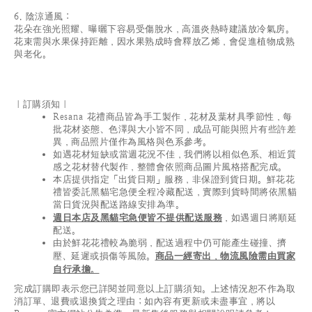
6. 陰涼通風：
花朵在強光照耀、曝曬下容易受傷脫水，高溫炎熱時建議放冷氣房。
花束需與水果保持距離，因水果熟成時會釋放乙烯，會促進植物成熟
與老化。
｜訂購須知｜
Resana 花禮商品皆為手工製作，花材及葉材具季節性，每
批花材姿態、色澤與大小皆不同，成品可能與照片有些許差
異，商品照片僅作為風格與色系參考。
如遇花材短缺或當週花況不佳，我們將以相似色系、相近質
感之花材替代製作，整體會依照商品圖片風格搭配完成。
本店提供指定「出貨日期」服務，非保證到貨日期。鮮花花
禮皆委託黑貓宅急便全程冷藏配送，實際到貨時間將依黑貓
當日貨況與配送路線安排為準。
週日本店及黑貓宅急便皆不提供配送服務
，如遇週日將順延
配送。
由於鮮花花禮較為脆弱，配送過程中仍可能產生碰撞、擠
壓、延遲或損傷等風險。
商品一經寄出，物流風險需由買家
自行承擔。
完成訂購即表示您已詳閱並同意以上訂購須知。上述情況恕不作為取
消訂單、退費或退換貨之理由；如內容有更新或未盡事宜，將以