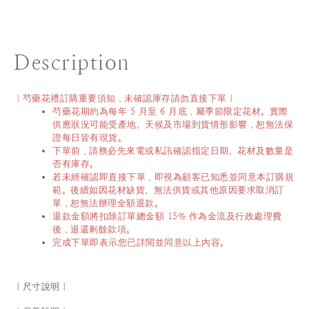
Description
｜芍藥花禮訂購重要須知．未確認庫存請勿直接下單｜
芍藥花期約為每年 5 月至 6 月底，屬季節限定花材。實際
供應狀況可能受產地、天候及市場到貨情形影響，恕無法保
證每日皆有現貨。
下單前，請務必先來電或私訊確認指定日期、花材及數量是
否有庫存。
若未經確認即直接下單，即視為顧客已知悉並同意本訂購規
範。後續如因花材缺貨、無法供貨或其他原因要求取消訂
單，恕無法辦理全額退款。
退款金額將扣除訂單總金額 15% 作為金流及行政處理費
後，退還剩餘款項。
完成下單即表示您已詳閱並同意以上內容。
｜尺寸說明｜