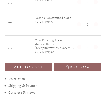
Resana Customized Card
Sale NT$20
One Floating Heart-
shaped Balloon
(red/pink/white/black/silv
er)
Sale NT$390
ADD TO CART
BUY NOW
Description
Shipping & Payment
Customer Reviews