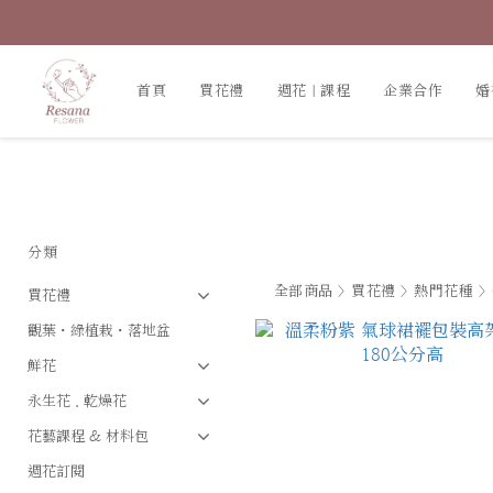
首頁
買花禮
週花｜課程
企業合作
婚
分類
全部商品
>
買花禮
>
熱門花種
>
買花禮
觀葉・綠植栽・落地盆
鮮花
永生花．乾燥花
花藝課程 & 材料包
週花訂閱