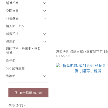
婚禮花藝
空間佈置
花藝選品
情人節．七夕
新春花禮
母親節
謝師花禮・畢業季・畢製
溫柔粉紫 氣球裙襬包裝高架花籃 18
賀禮
NT$8,880
端午節
520 記得說愛
聖誕節
套用篩選
(0/20)
價格 (NT$)