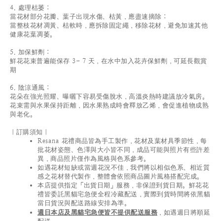
4. 處理枯萎：
當花材部分花瓣、葉子出現水傷、枯黃，應盡速摘除；
當整枝花材凋黃、枯軟時，應拆除固定繩，移除花材，避免加速其他
健康花葉凋萎。
5. 加保鮮劑：
鮮花花束普遍能保存 3- 7 天，在水中加入花卉保鮮劑，可延長觀賞
期
6. 陰涼通風：
花朵在強光照耀、曝曬下容易受傷脫水，高溫炎熱時建議放冷氣房。
花束需與水果保持距離，因水果熟成時會釋放乙烯，會促進植物成熟
與老化。
｜訂購須知｜
Resana 花禮商品皆為手工製作，花材及葉材具季節性，每
批花材姿態、色澤與大小皆不同，成品可能與照片有些許差
異，商品照片僅作為風格與色系參考。
如遇花材短缺或當週花況不佳，我們將以相似色系、相近質
感之花材替代製作，整體會依照商品圖片風格搭配完成。
本店提供指定「出貨日期」服務，非保證到貨日期。鮮花花
禮皆委託黑貓宅急便全程冷藏配送，實際到貨時間將依黑貓
當日貨況與配送路線安排為準。
週日本店及黑貓宅急便皆不提供配送服務
，如遇週日將順延