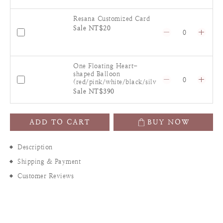
Resana Customized Card
Sale NT$20
One Floating Heart-
shaped Balloon
(red/pink/white/black/silv
er)
Sale NT$390
ADD TO CART
BUY NOW
Description
Shipping & Payment
Customer Reviews