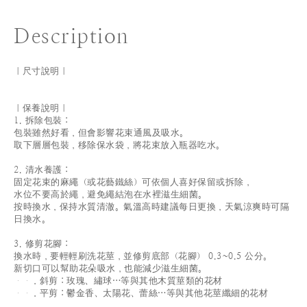
Description
｜尺寸說明｜
｜保養說明｜
1. 拆除包裝：
包裝雖然好看，但會影響花束通風及吸水。
取下層層包裝，移除保水袋，將花束放入瓶器吃水。
2. 清水養護：
固定花束的麻繩（或花藝鐵絲）可依個人喜好保留或拆除，
水位不要高於繩，避免繩結泡在水裡滋生細菌。
按時換水，保持水質清澈。氣溫高時建議每日更換，天氣涼爽時可隔
日換水。
3. 修剪花腳：
換水時，要輕輕刷洗花莖，並修剪底部（花腳） 0.3~0.5 公分。
新切口可以幫助花朵吸水，也能減少滋生細菌。
．斜剪：玫瑰、繡球…等與其他木質莖類的花材
．平剪：鬱金香、太陽花、蕾絲…等與其他花莖纖細的花材