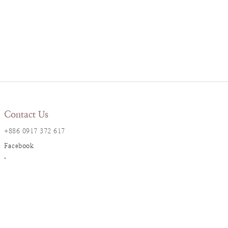
Contact Us
+886 0917 372 617
Facebook
Instagram
LINE@
Resana Info
2F., No. 17, Ln. 161, Sec. 1,