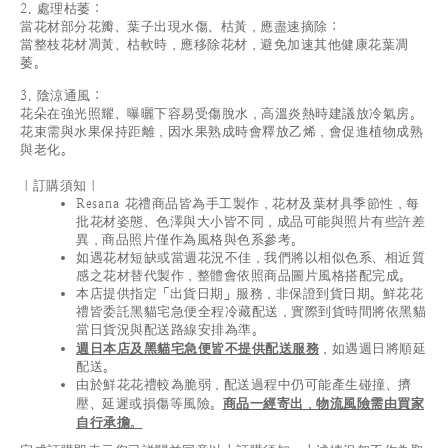
2. 處理枯萎：
當花材部分花瓣、葉子出現水傷、枯黃，應盡速摘除；
當整枝花材凋黃、枯軟時，應移除花材，避免加速其他健康花葉凋
萎。
3. 陰涼通風：
花朵在強光照耀、曝曬下容易受傷脫水，高溫炎熱時建議放冷氣房。
花束需與水果保持距離，因水果熟成時會釋放乙烯，會促進植物成熟
與老化。
｜訂購須知｜
Resana 花禮商品皆為手工製作，花材及葉材具季節性，每
批花材姿態、色澤與大小皆不同，成品可能與照片有些許差
異，商品照片僅作為風格與色系參考。
如遇花材短缺或當週花況不佳，我們將以相似色系、相近質
感之花材替代製作，整體會依照商品圖片風格搭配完成。
本店提供指定「出貨日期」服務，非保證到貨日期。鮮花花
禮皆委託黑貓宅急便全程冷藏配送，實際到貨時間將依黑貓
當日貨況與配送路線安排為準。
週日本店及黑貓宅急便皆不提供配送服務
，如遇週日將順延
配送。
由於鮮花花禮較為脆弱，配送過程中仍可能產生碰撞、擠
壓、延遲或損傷等風險。
商品一經寄出，物流風險需由買家
自行承擔。