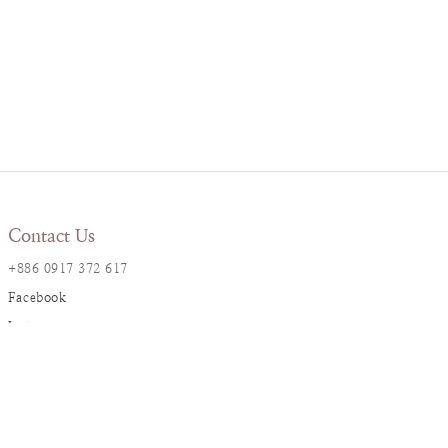
Contact Us
+886 0917 372 617
Facebook
Instagram
LINE@
Resana Info
2F., No. 17, Ln. 161, Sec. 1,