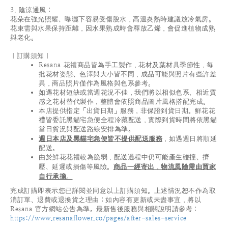
3. 陰涼通風：
花朵在強光照耀、曝曬下容易受傷脫水，高溫炎熱時建議放冷氣房。
花束需與水果保持距離，因水果熟成時會釋放乙烯，會促進植物成熟
與老化。
｜訂購須知｜
Resana 花禮商品皆為手工製作，花材及葉材具季節性，每
批花材姿態、色澤與大小皆不同，成品可能與照片有些許差
異，商品照片僅作為風格與色系參考。
如遇花材短缺或當週花況不佳，我們將以相似色系、相近質
感之花材替代製作，整體會依照商品圖片風格搭配完成。
本店提供指定「出貨日期」服務，非保證到貨日期。鮮花花
禮皆委託黑貓宅急便全程冷藏配送，實際到貨時間將依黑貓
當日貨況與配送路線安排為準。
週日本店及黑貓宅急便皆不提供配送服務
，如遇週日將順延
配送。
由於鮮花花禮較為脆弱，配送過程中仍可能產生碰撞、擠
壓、延遲或損傷等風險。
商品一經寄出，物流風險需由買家
自行承擔。
完成訂購即表示您已詳閱並同意以上訂購須知。上述情況恕不作為取
消訂單、退費或退換貨之理由；如內容有更新或未盡事宜，將以
Resana 官方網站公告為準。最新售後服務與相關說明請參考：
https://www.resanaflower.co/pages/after-sales-service