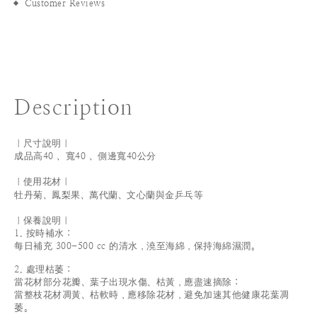
Customer Reviews
Description
｜尺寸說明｜
成品高40 、寬40 、側邊寬40公分
｜使用花材｜
牡丹菊、鳳梨果、
萬代蘭、文心蘭與金乒乓
等
｜保養說明｜
1. 按時補水：
每日補充 300-500 cc 的清水，澆至海綿，保持海綿濕潤。
2. 處理枯萎：
當花材部分花瓣、葉子出現水傷、枯黃，應盡速摘除；
當整枝花材凋黃、枯軟時，應移除花材，避免加速其他健康花葉凋
萎。