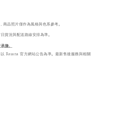
異，商品照片僅作為風格與色系參考。
當日貨況與配送路線安排為準。
行承擔。
Resana 官方網站公告為準。最新售後服務與相關