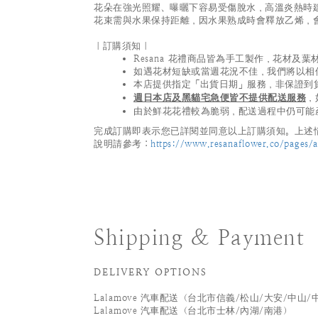
花朵在強光照耀、曝曬下容易受傷脫水，高溫炎熱時
花束需與水果保持距離，因水果熟成時會釋放乙烯，
｜訂購須知｜
Resana 花禮商品皆為手工製作，花材
如遇花材短缺或當週花況不佳，我們將以相
本店提供指定「出貨日期」服務，非保證到
週日本店及黑貓宅急便皆不提供配送服務
，
由於鮮花花禮較為脆弱，配送過程中仍可能
完成訂購即表示您已詳閱並同意以上訂購須知。上述情
說明請參考：
https://www.resanaflower.co/pages/af
Shipping & Payment
DELIVERY OPTIONS
Lalamove 汽車配送（台北市信義/松山/大安/中山/
Lalamove 汽車配送（台北市士林/內湖/南港）