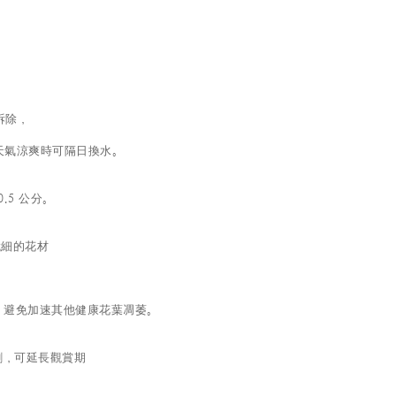
拆除，
天氣涼爽時可隔日換水。
.5 公分。
細的花材
；
，避免加速其他健康花葉凋萎。
劑，可延長觀賞期