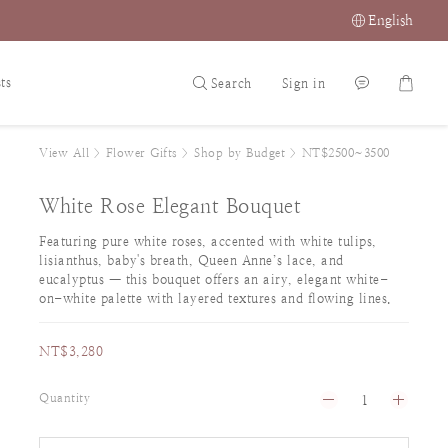
English
ts
Search
Sign in
View All
>
Flower Gifts
>
Shop by Budget
>
NT$2500~3500
White Rose Elegant Bouquet
Featuring pure white roses, accented with white tulips, 
lisianthus, baby's breath, Queen Anne’s lace, and 
eucalyptus — this bouquet offers an airy, elegant white-
on-white palette with layered textures and flowing lines.
NT$3,280
Quantity