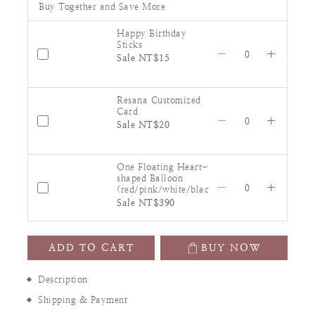
Buy Together and Save More
Happy Birthday
Sticks
Sale NT$15
Resana Customized
Card
Sale NT$20
One Floating Heart-
shaped Balloon
(red/pink/white/blac
k/silver)
Sale NT$390
ADD TO CART
BUY NOW
Description
Shipping & Payment