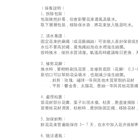
｜保養說明｜
1. 拆除包裝：
包裝雖然好看，但會影響花束通風及吸水。
取下層層包裝，移除保水袋，將花束放入瓶器吃水。
2. 清水養護：
固定花束的麻繩（或花藝鐵絲）可依個人喜好保留或
水位不要高於繩，避免繩結泡在水裡滋生細菌。
按時換水，保持水質清澈。氣溫高時建議每日更換，
3. 修剪花腳：
換水時，要輕輕刷洗花莖，並修剪底部（花腳） 0.3~0
新切口可以幫助花朵吸水，也能減少滋生細菌。
．斜剪：玫瑰、繡球…等與其他木質莖類的花材
．平剪：鬱金香、太陽花、蕾絲…等與其他花莖纖
4. 處理枯萎：
當花材部分花瓣、葉子出現水傷、枯黃，應盡速摘除
當整枝花材凋黃、枯軟時，應拆除固定繩，移除花材
5. 加保鮮劑：
鮮花花束普遍能保存 3- 7 天，在水中加入花卉保鮮
6. 陰涼通風：