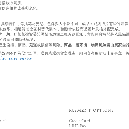
建議放冷氣房。
會促進植物成熟與老化。
及葉材具季節性，每批花材姿態、色澤與大小皆不同，成品可能與照片有些許差
似色系、相近質感之花材替代製作，整體會依照商品圖片風格搭配完成。
貨日期。鮮花花禮皆委託黑貓宅急便全程冷藏配送，實際到貨時間將依黑貓
如遇週日將順延配送。
產生碰撞、擠壓、延遲或損傷等風險。
商品一經寄出，物流風險需由買家自
況恕不作為取消訂單、退費或退換貨之理由；如內容有更新或未盡事宜，將以 
ter-sales-service
PAYMENT OPTIONS
中正）
Credit Card
LINE Pay